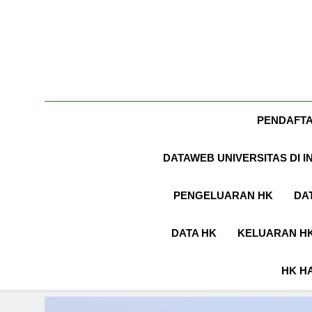
PENDAFT
DATAWEB UNIVERSITAS DI I
PENGELUARAN HK
DA
DATA HK
KELUARAN H
HK HA