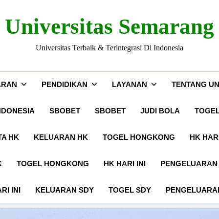
Universitas Semarang
Universitas Terbaik & Terintegrasi Di Indonesia
ARAN
PENDIDIKAN
LAYANAN
TENTANG UN
NDONESIA
SBOBET
SBOBET
JUDI BOLA
TOGE
TA HK
KELUARAN HK
TOGEL HONGKONG
HK HARI
K
TOGEL HONGKONG
HK HARI INI
PENGELUARAN
RI INI
KELUARAN SDY
TOGEL SDY
PENGELUARA