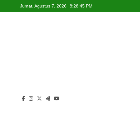
Skip
Jumat, Agustus 7, 2026
8:28:47 PM
to
content