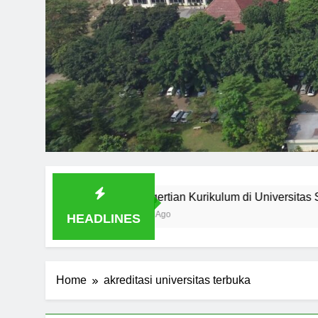
Pengertian Kurikulum di Universitas Satyagama
Unive
1 Hari Ago
2 Hari 
HEADLINES
Home
akreditasi universitas terbuka