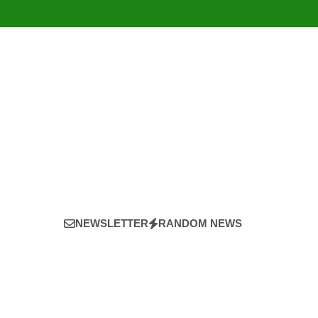
NEWSLETTER
RANDOM NEWS