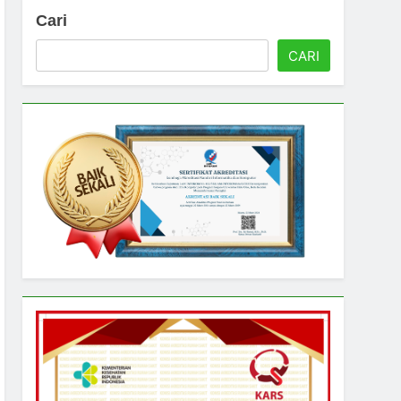
Cari
CARI