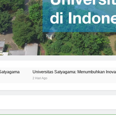
rsitas Satyagama: Menumbuhkan Inovasi dan Kreativitas
Ago