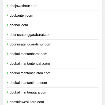
dpddiyogyakarta.com
dpdjawatimur.com
dpdbanten.com
dpdbali.com
dpdnusatenggarabarat.com
dpdnusatenggaratimur.com
dpdkalimantanbarat.com
dpdkalimantantengah.com
dpdkalimantanselatan.com
dpdkalimantantimur.com
dpdkalimantanutara.com