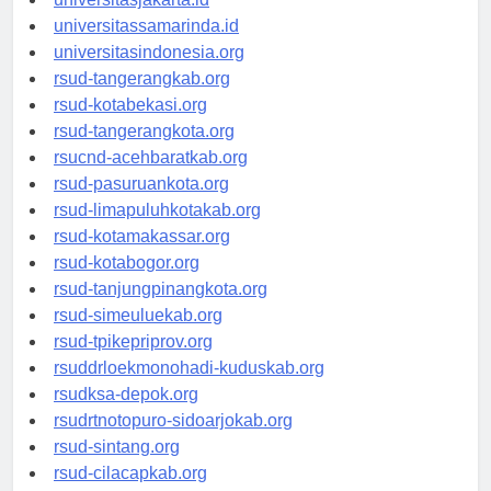
universitasjakarta.id
universitassamarinda.id
universitasindonesia.org
rsud-tangerangkab.org
rsud-kotabekasi.org
rsud-tangerangkota.org
rsucnd-acehbaratkab.org
rsud-pasuruankota.org
rsud-limapuluhkotakab.org
rsud-kotamakassar.org
rsud-kotabogor.org
rsud-tanjungpinangkota.org
rsud-simeuluekab.org
rsud-tpikepriprov.org
rsuddrloekmonohadi-kuduskab.org
rsudksa-depok.org
rsudrtnotopuro-sidoarjokab.org
rsud-sintang.org