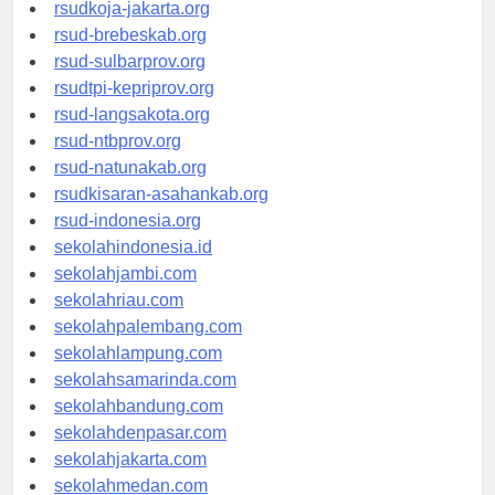
rsud-cilacapkab.org
rsudkoja-jakarta.org
rsud-brebeskab.org
rsud-sulbarprov.org
rsudtpi-kepriprov.org
rsud-langsakota.org
rsud-ntbprov.org
rsud-natunakab.org
rsudkisaran-asahankab.org
rsud-indonesia.org
sekolahindonesia.id
sekolahjambi.com
sekolahriau.com
sekolahpalembang.com
sekolahlampung.com
sekolahsamarinda.com
sekolahbandung.com
sekolahdenpasar.com
sekolahjakarta.com