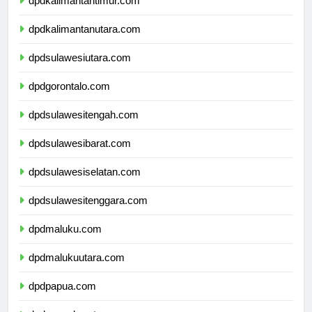
dpdkalimantantimur.com
dpdkalimantanutara.com
dpdsulawesiutara.com
dpdgorontalo.com
dpdsulawesitengah.com
dpdsulawesibarat.com
dpdsulawesiselatan.com
dpdsulawesitenggara.com
dpdmaluku.com
dpdmalukuutara.com
dpdpapua.com