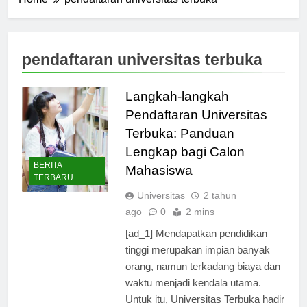
Home
pendaftaran universitas terbuka
pendaftaran universitas terbuka
Langkah-langkah
Pendaftaran Universitas
Terbuka: Panduan
Lengkap bagi Calon
BERITA
Mahasiswa
TERBARU
Universitas
2 tahun
ago
0
2 mins
[ad_1] Mendapatkan pendidikan
tinggi merupakan impian banyak
orang, namun terkadang biaya dan
waktu menjadi kendala utama.