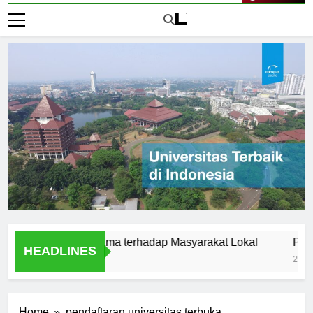
Live Now
sitas Satyagama terhadap Masyarakat Lokal
Pengertian
HEADLINES
2 Hari Ago