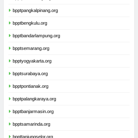
bpptpalembang.org
bpptpangkalpinang.org
bpptbengkulu.org
bpptbandarlampung.org
bpptsemarang.org
bpptyogyakarta.org
bpptsurabaya.org
bpptpontianak.org
bpptpalangkaraya.org
bpptbanjarmasin.org
bpptsamarinda.org