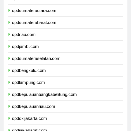
dpdaceh.com
dpdsumaterautara.com
dpdsumaterabarat.com
dpdriau.com
dpdjambi.com
dpdsumateraselatan.com
dpdbengkulu.com
dpdlampung.com
dpdkepulauanbangkabelitung.com
dpdkepulauanriau.com
dpddkijakarta.com