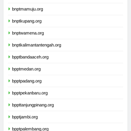
bnptbanjarmasin.org
bnptmamuju.org
bnptkupang.org
bnptwamena.org
bnptkalimantantengah.org
bpptbandaaceh.org
bpptmedan.org
bpptpadang.org
bpptpekanbaru.org
bppttanjungpinang.org
bpptjambi.org