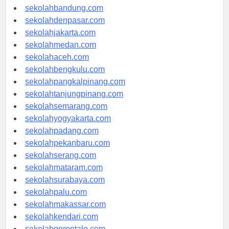
sekolahsamarinda.com
sekolahbandung.com
sekolahdenpasar.com
sekolahjakarta.com
sekolahmedan.com
sekolahaceh.com
sekolahbengkulu.com
sekolahpangkalpinang.com
sekolahtanjungpinang.com
sekolahsemarang.com
sekolahyogyakarta.com
sekolahpadang.com
sekolahpekanbaru.com
sekolahserang.com
sekolahmataram.com
sekolahsurabaya.com
sekolahpalu.com
sekolahmakassar.com
sekolahkendari.com