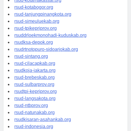
rsud-kotamakassar.org
rsud-kotabogor.org
rsud-tanjungpinangkota.org
rsud-simeuluekab.org
rsud-tpikepriprov.org
rsuddrloekmonohadi-kuduskab.org
rsudksa-depok.org
rsudrtnotopuro-sidoarjokab.org
rsud-sintang.org
rsud-cilacapkab.org
rsudkoja-jakarta.org
rsud-brebeskab.org
rsud-sulbarprov.org
rsudtpi-kepriprov.org
rsud-langsakota.org
rsud-ntbprov.org
rsud-natunakab.org
rsudkisaran-asahankab.org