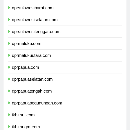
dprsulawesitengah.com
dprsulawesibarat.com
dprsulawesiselatan.com
dprsulawesitenggara.com
dprmaluku.com
dprmalukuutara.com
dprpapua.com
dprpapuaselatan.com
dprpapuatengah.com
dprpapuapegunungan.com
ikbimui.com