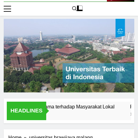
Live Now
sitas Satyagama terhadap Masyarakat Lokal
Pengertian
HEADLINES
1 Hari Ago