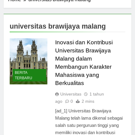
Home
universitas brawijaya malang
universitas brawijaya malang
Inovasi dan Kontribusi
Universitas Brawijaya
Malang dalam
Membangun Karakter
BERITA
Mahasiswa yang
TERBARU
Berkualitas
Universitas
1 tahun
ago
0
2 mins
[ad_1] Universitas Brawijaya
Malang telah lama dikenal sebagai
salah satu perguruan tinggi yang