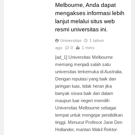
tentang Universitas
Melbourne, Anda dapat
mengakses informasi lebih
lanjut melalui situs web
resmi universitas ini.
Universitas
1 tahun
ago
0
1 mins
[ad_1] Universitas Melbourne
memang menjadi salah satu
universitas terkemuka di Australia.
Dengan reputasi yang baik dan
jaringan luas, tidak heran jika
banyak siswa baik dari dalam
maupun luar negeri memilih
Universitas Melbourne sebagai
tempat untuk mengejar pendidikan
tinggi. Menurut Profesor Jane Den
Hollander, mantan Wakil Rektor