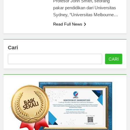
Profesor John Smith, seorang
pakar pendidikan dari Universitas
Sydney, “Universitas Melbourne…
Read Full News
Cari
CARI