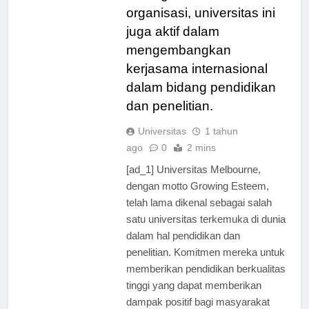
berbagai institusi dan
organisasi, universitas ini
juga aktif dalam
mengembangkan
kerjasama internasional
dalam bidang pendidikan
dan penelitian.
Universitas
1 tahun
ago
0
2 mins
[ad_1] Universitas Melbourne,
dengan motto Growing Esteem,
telah lama dikenal sebagai salah
satu universitas terkemuka di dunia
dalam hal pendidikan dan
penelitian. Komitmen mereka untuk
memberikan pendidikan berkualitas
tinggi yang dapat memberikan