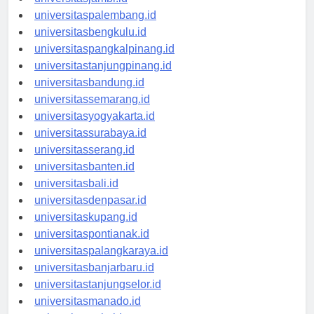
universitasjambi.id
universitaspalembang.id
universitasbengkulu.id
universitaspangkalpinang.id
universitastanjungpinang.id
universitasbandung.id
universitassemarang.id
universitasyogyakarta.id
universitassurabaya.id
universitasserang.id
universitasbanten.id
universitasbali.id
universitasdenpasar.id
universitaskupang.id
universitaspontianak.id
universitaspalangkaraya.id
universitasbanjarbaru.id
universitastanjungselor.id
universitasmanado.id