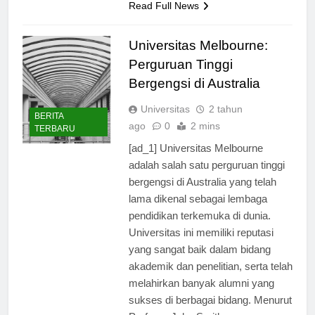
Read Full News
Universitas Melbourne:
Perguruan Tinggi
Bergengsi di Australia
Universitas
2 tahun
BERITA
ago
0
2 mins
TERBARU
[ad_1] Universitas Melbourne
adalah salah satu perguruan tinggi
bergengsi di Australia yang telah
lama dikenal sebagai lembaga
pendidikan terkemuka di dunia.
Universitas ini memiliki reputasi
yang sangat baik dalam bidang
akademik dan penelitian, serta telah
melahirkan banyak alumni yang
sukses di berbagai bidang. Menurut