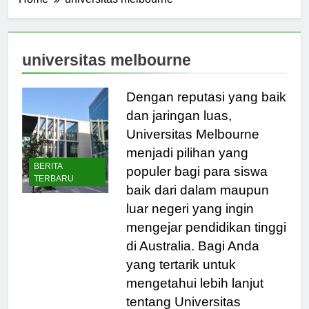
Home
universitas melbourne
universitas melbourne
Dengan reputasi yang baik
dan jaringan luas,
Universitas Melbourne
menjadi pilihan yang
BERITA
populer bagi para siswa
TERBARU
baik dari dalam maupun
luar negeri yang ingin
mengejar pendidikan tinggi
di Australia. Bagi Anda
yang tertarik untuk
mengetahui lebih lanjut