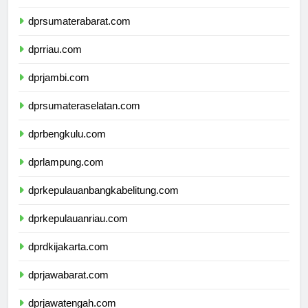
dprsumaterautara.com
dprsumaterabarat.com
dprriau.com
dprjambi.com
dprsumateraselatan.com
dprbengkulu.com
dprlampung.com
dprkepulauanbangkabelitung.com
dprkepulauanriau.com
dprdkijakarta.com
dprjawabarat.com