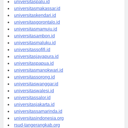
universitaspalu.id
universitasmakassar.id
universitaskendari.id
universitasgorontalo.id
universitasmamuju.id
universitasambon.id
universitasmaluku.id
universitassofifi.id
universitasjayapura.id
universitaspapua.id
universitasmanokwari.id
universitassorong.id
universitaswanggar.id
universitaswalesi.id
universitassalor.id
universitasjakarta.id
universitassamarinda.id
universitasindonesia.org