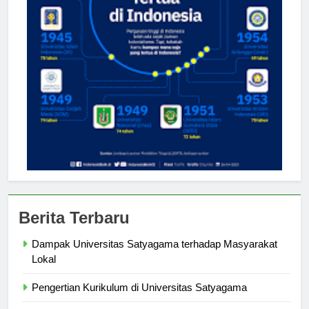
Berita Terbaru
Dampak Universitas Satyagama terhadap Masyarakat
Lokal
Pengertian Kurikulum di Universitas Satyagama