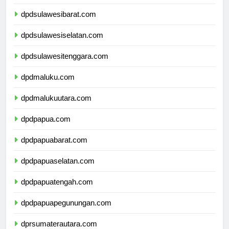
dpdsulawesitengah.com
dpdsulawesibarat.com
dpdsulawesiselatan.com
dpdsulawesitenggara.com
dpdmaluku.com
dpdmalukuutara.com
dpdpapua.com
dpdpapuabarat.com
dpdpapuaselatan.com
dpdpapuatengah.com
dpdpapuapegunungan.com