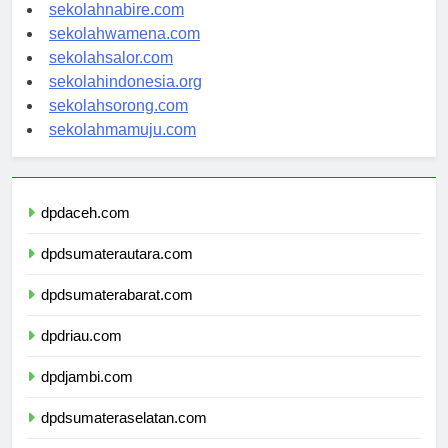
sekolahmanokwari.com
sekolahnabire.com
sekolahwamena.com
sekolahsalor.com
sekolahindonesia.org
sekolahsorong.com
sekolahmamuju.com
dpdaceh.com
dpdsumaterautara.com
dpdsumaterabarat.com
dpdriau.com
dpdjambi.com
dpdsumateraselatan.com