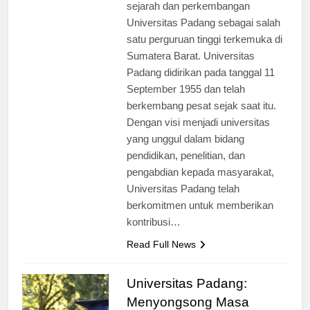
[ad_1] Artikel ini akan membahas
sejarah dan perkembangan
Universitas Padang sebagai salah
satu perguruan tinggi terkemuka di
Sumatera Barat. Universitas
Padang didirikan pada tanggal 11
September 1955 dan telah
berkembang pesat sejak saat itu.
Dengan visi menjadi universitas
yang unggul dalam bidang
pendidikan, penelitian, dan
pengabdian kepada masyarakat,
Universitas Padang telah
berkomitmen untuk memberikan
kontribusi…
Read Full News
Universitas Padang: