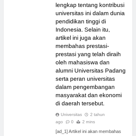
mendapatkan gambaran
lengkap tentang kontribusi
universitas ini dalam dunia
pendidikan tinggi di
Indonesia. Selain itu,
artikel ini juga akan
membahas prestasi-
prestasi yang telah diraih
oleh mahasiswa dan
alumni Universitas Padang
serta peran universitas
dalam pengembangan
masyarakat dan ekonomi
di daerah tersebut.
Universitas
2 tahun
ago
0
2 mins