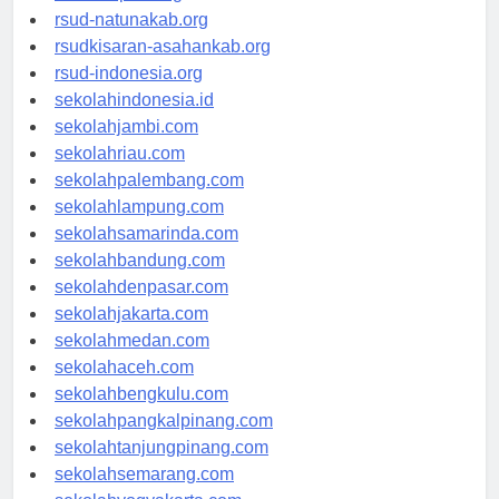
rsud-ntbprov.org
rsud-natunakab.org
rsudkisaran-asahankab.org
rsud-indonesia.org
sekolahindonesia.id
sekolahjambi.com
sekolahriau.com
sekolahpalembang.com
sekolahlampung.com
sekolahsamarinda.com
sekolahbandung.com
sekolahdenpasar.com
sekolahjakarta.com
sekolahmedan.com
sekolahaceh.com
sekolahbengkulu.com
sekolahpangkalpinang.com
sekolahtanjungpinang.com
sekolahsemarang.com