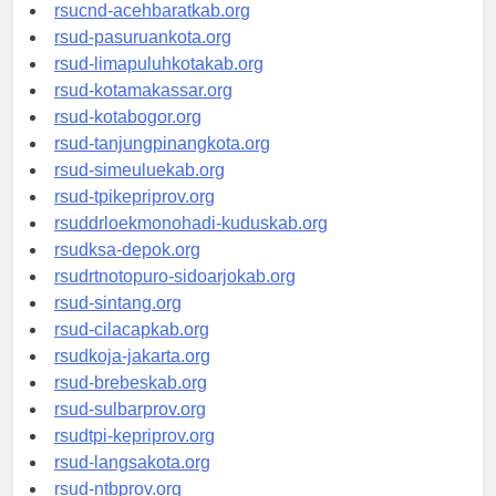
rsud-tangerangkota.org
rsucnd-acehbaratkab.org
rsud-pasuruankota.org
rsud-limapuluhkotakab.org
rsud-kotamakassar.org
rsud-kotabogor.org
rsud-tanjungpinangkota.org
rsud-simeuluekab.org
rsud-tpikepriprov.org
rsuddrloekmonohadi-kuduskab.org
rsudksa-depok.org
rsudrtnotopuro-sidoarjokab.org
rsud-sintang.org
rsud-cilacapkab.org
rsudkoja-jakarta.org
rsud-brebeskab.org
rsud-sulbarprov.org
rsudtpi-kepriprov.org
rsud-langsakota.org