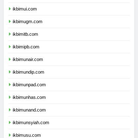
dprpapuapegunungan.com
ikbimui.com
ikbimugm.com
ikbimitb.com
ikbimipb.com
ikbimunair.com
ikbimundip.com
ikbimunpad.com
ikbimunhas.com
ikbimunand.com
ikbimunsyiah.com