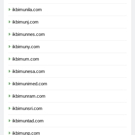
ikbimusu.com
ikbimunila.com
ikbimunj.com
ikbimunnes.com
ikbimuny.com
ikbimum.com
ikbimunesa.com
ikbimunimed.com
ikbimunram.com
ikbimunsri.com
ikbimuntad.com