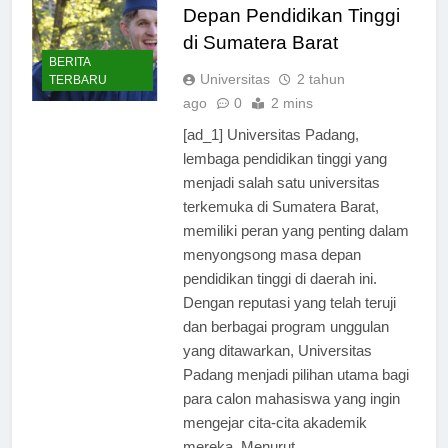
Menyongsong Masa
Depan Pendidikan Tinggi
di Sumatera Barat
BERITA
Universitas
2 tahun
TERBARU
ago
0
2 mins
[ad_1] Universitas Padang,
lembaga pendidikan tinggi yang
menjadi salah satu universitas
terkemuka di Sumatera Barat,
memiliki peran yang penting dalam
menyongsong masa depan
pendidikan tinggi di daerah ini.
Dengan reputasi yang telah teruji
dan berbagai program unggulan
yang ditawarkan, Universitas
Padang menjadi pilihan utama bagi
para calon mahasiswa yang ingin
mengejar cita-cita akademik