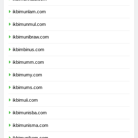
ikbimunhalu.com
ikbimunlam.com
ikbimunmul.com
ikbimunibraw.com
ikbimbinus.com
ikbimumm.com
ikbimumy.com
ikbimums.com
ikbimuii.com
ikbimunisba.com
ikbimunisma.com