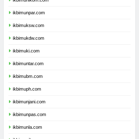
ikbimunikom.com
ikbimunpar.com
ikbimuksw.com
ikbimukdw.com
ikbimuki.com
ikbimuntar.com
ikbimubm.com
ikbimuph.com
ikbimunjani.com
ikbimunpas.com
ikbimunla.com