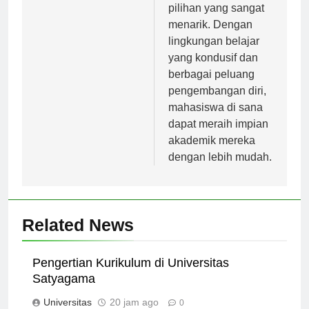
Tokyo bisa menjadi
pilihan yang sangat
menarik. Dengan
lingkungan belajar
yang kondusif dan
berbagai peluang
pengembangan diri,
mahasiswa di sana
dapat meraih impian
akademik mereka
dengan lebih mudah.
Related News
Pengertian Kurikulum di Universitas
Satyagama