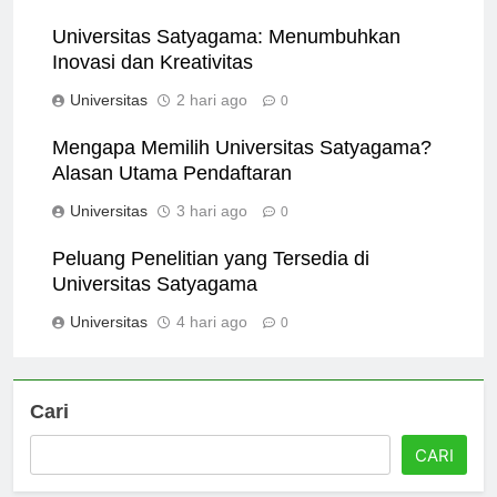
Universitas
20 jam ago
0
Universitas Satyagama: Menumbuhkan
Inovasi dan Kreativitas
Universitas
2 hari ago
0
Mengapa Memilih Universitas Satyagama?
Alasan Utama Pendaftaran
Universitas
3 hari ago
0
Peluang Penelitian yang Tersedia di
Universitas Satyagama
Universitas
4 hari ago
0
Cari
CARI