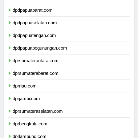
dpdpapua.com
dpdpapuabarat.com
dpdpapuaselatan.com
dpdpapuatengah.com
dpdpapuapegunungan.com
dprsumaterautara.com
dprsumaterabarat.com
dprriau.com
dprjambi.com
dprsumateraselatan.com
dprbengkulu.com