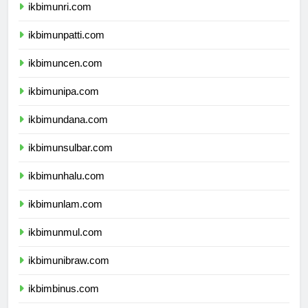
ikbimunri.com
ikbimunpatti.com
ikbimuncen.com
ikbimunipa.com
ikbimundana.com
ikbimunsulbar.com
ikbimunhalu.com
ikbimunlam.com
ikbimunmul.com
ikbimunibraw.com
ikbimbinus.com