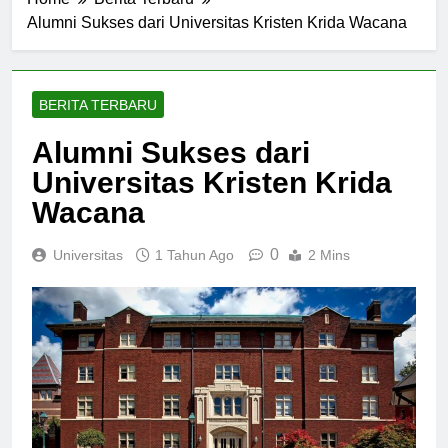
Home
Berita Terbaru
Alumni Sukses dari Universitas Kristen Krida Wacana
BERITA TERBARU
Alumni Sukses dari
Universitas Kristen Krida
Wacana
0
Universitas
1 Tahun Ago
2 Mins