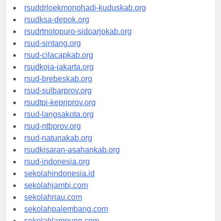
rsud-tpikepriprov.org
rsuddrloekmonohadi-kuduskab.org
rsudksa-depok.org
rsudrtnotopuro-sidoarjokab.org
rsud-sintang.org
rsud-cilacapkab.org
rsudkoja-jakarta.org
rsud-brebeskab.org
rsud-sulbarprov.org
rsudtpi-kepriprov.org
rsud-langsakota.org
rsud-ntbprov.org
rsud-natunakab.org
rsudkisaran-asahankab.org
rsud-indonesia.org
sekolahindonesia.id
sekolahjambi.com
sekolahriau.com
sekolahpalembang.com