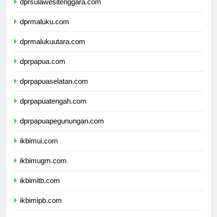
dprsulawesitenggara.com
dprmaluku.com
dprmalukuutara.com
dprpapua.com
dprpapuaselatan.com
dprpapuatengah.com
dprpapuapegunungan.com
ikbimui.com
ikbimugm.com
ikbimitb.com
ikbimipb.com