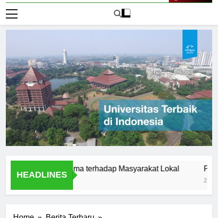
Live Now
sitas Satyagama terhadap Masyarakat Lokal
Pengertian
HEADLINES
2 Hari Ago