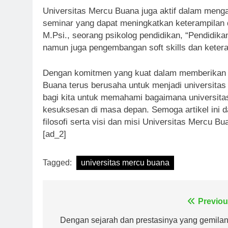
Universitas Mercu Buana juga aktif dalam menga
seminar yang dapat meningkatkan keterampilan d
M.Psi., seorang psikolog pendidikan, “Pendidi
namun juga pengembangan soft skills dan ketera
Dengan komitmen yang kuat dalam memberikan p
Buana terus berusaha untuk menjadi universitas 
bagi kita untuk memahami bagaimana universitas
kesuksesan di masa depan. Semoga artikel ini 
filosofi serta visi dan misi Universitas Mercu Bu
[ad_2]
Tagged:
universitas mercu buana
Navigasi
Previou
pos
Dengan sejarah dan prestasinya yang gemilan