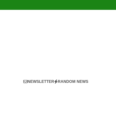
NEWSLETTER
RANDOM NEWS