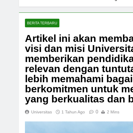
BERITA TERBARU
Artikel ini akan memba
visi dan misi Univers
memberikan pendidik
relevan dengan tuntu
lebih memahami bagaim
berkomitmen untuk me
yang berkualitas dan b
0
Universitas
1 Tahun Ago
2 Mins