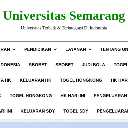
Universitas Semarang
Universitas Terbaik & Terintegrasi Di Indonesia
ARAN
PENDIDIKAN
LAYANAN
TENTANG UN
NDONESIA
SBOBET
SBOBET
JUDI BOLA
TOGE
TA HK
KELUARAN HK
TOGEL HONGKONG
HK HARI
K
TOGEL HONGKONG
HK HARI INI
PENGELUARAN
RI INI
KELUARAN SDY
TOGEL SDY
PENGELUARA