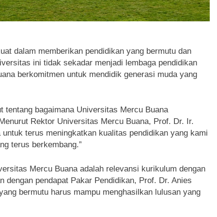
 kuat dalam memberikan pendidikan yang bermutu dan
iversitas ini tidak sekadar menjadi lembaga pendidikan
 Buana berkomitmen untuk mendidik generasi muda yang
jut tentang bagaimana Universitas Mercu Buana
 Menurut Rektor Universitas Mercu Buana, Prof. Dr. Ir.
untuk terus meningkatkan kualitas pendidikan yang kami
ng terus berkembang.”
versitas Mercu Buana adalah relevansi kurikulum dengan
lan dengan pendapat Pakar Pendidikan, Prof. Dr. Anies
yang bermutu harus mampu menghasilkan lulusan yang