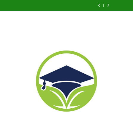
Universitas
Mengapa
Universitas
Satyagama
di
Menumbuhkan
Universitas
Satyagama
di
Satyagama:
Memilih
Satyagama?
terhadap
Universitas
Inovasi
Satyagama?
terhadap
Universitas
Menumbuhkan
Universitas
Alasan
Masyarakat
Satyagama
dan
Alasan
Masyarakat
Satyagama
Inovasi
Satyagama?
Utama
Lokal
Kreativitas
Utama
Lokal
dan
Alasan
Pendaftaran
Pendaftaran
Kreativitas
Utama
Pendaftaran