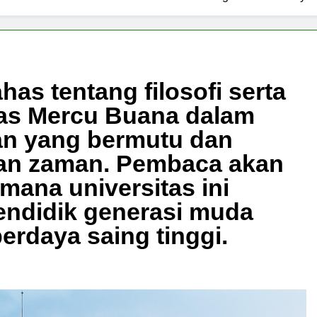
has tentang filosofi serta
itas Mercu Buana dalam
an yang bermutu dan
tan zaman. Pembaca akan
ana universitas ini
ndidik generasi muda
erdaya saing tinggi.