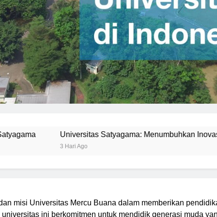
tas Satyagama: Menumbuhkan Inovasi dan Kreativitas
Me
4 H
isi dan misi Universitas Mercu Buana dalam memberikan pendidi
versitas ini berkomitmen untuk mendidik generasi muda yang 