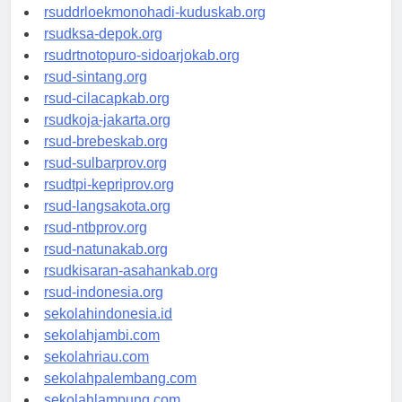
rsud-tpikepriprov.org
rsuddrloekmonohadi-kuduskab.org
rsudksa-depok.org
rsudrtnotopuro-sidoarjokab.org
rsud-sintang.org
rsud-cilacapkab.org
rsudkoja-jakarta.org
rsud-brebeskab.org
rsud-sulbarprov.org
rsudtpi-kepriprov.org
rsud-langsakota.org
rsud-ntbprov.org
rsud-natunakab.org
rsudkisaran-asahankab.org
rsud-indonesia.org
sekolahindonesia.id
sekolahjambi.com
sekolahriau.com
sekolahpalembang.com