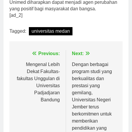
penelitian, dan pengabdian masyarakat. Mahasiswa
Unimed diharapkan dapat menjadi agen perubahan
yang positif bagi masyarakat dan bangsa.
[ad_2]
Tagged:
universitas medan
Navigasi
Previous:
Next:
pos
Mengenal Lebih
Dengan berbagai
Dekat Fakultas-
program studi yang
fakultas Unggulan di
berkualitas dan
Universitas
prestasi yang
Padjadjaran
gemilang,
Bandung
Universitas Negeri
Jember terus
berkomitmen untuk
memberikan