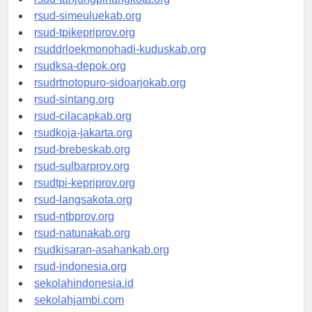
rsud-tanjungpinangkota.org
rsud-simeuluekab.org
rsud-tpikepriprov.org
rsuddrloekmonohadi-kuduskab.org
rsudksa-depok.org
rsudrtnotopuro-sidoarjokab.org
rsud-sintang.org
rsud-cilacapkab.org
rsudkoja-jakarta.org
rsud-brebeskab.org
rsud-sulbarprov.org
rsudtpi-kepriprov.org
rsud-langsakota.org
rsud-ntbprov.org
rsud-natunakab.org
rsudkisaran-asahankab.org
rsud-indonesia.org
sekolahindonesia.id