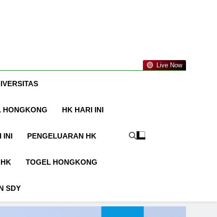
Live Now
IVERSITAS
L HONGKONG
HK HARI INI
 INI
PENGELUARAN HK
 HK
TOGEL HONGKONG
N SDY