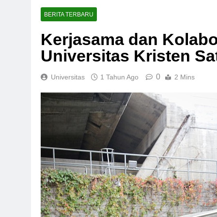
BERITA TERBARU
Kerjasama dan Kolabor
Universitas Kristen S
0
Universitas
1 Tahun Ago
2 Mins