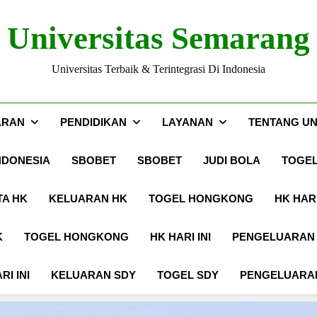
Universitas Semarang
Universitas Terbaik & Terintegrasi Di Indonesia
ARAN
PENDIDIKAN
LAYANAN
TENTANG UN
NDONESIA
SBOBET
SBOBET
JUDI BOLA
TOGE
TA HK
KELUARAN HK
TOGEL HONGKONG
HK HARI
K
TOGEL HONGKONG
HK HARI INI
PENGELUARAN
RI INI
KELUARAN SDY
TOGEL SDY
PENGELUARA