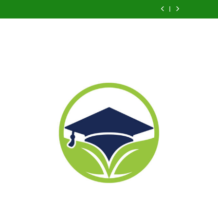
Mengapa
Peluang
yang
di
Menumbuhkan
Universitas
yang
di
Menumbuhkan
Memilih
Penelitian
Tersedia
Universitas
Inovasi
Satyagama?
Tersedia
Universitas
Inovasi
Universitas
yang
di
Satyagama
dan
Alasan
di
Satyagama
dan
Satyagama?
Tersedia
Universitas
Kreativitas
Utama
Universitas
Kreativitas
Alasan
di
Satyagama
Pendaftaran
Satyagama
Utama
Universitas
Pendaftaran
Satyagama