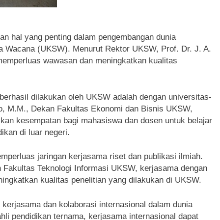
kan hal yang penting dalam pengembangan dunia
tya Wacana (UKSW). Menurut Rektor UKSW, Prof. Dr. J. A.
t memperluas wawasan dan meningkatkan kualitas
 berhasil dilakukan oleh UKSW adalah dengan universitas-
setyo, M.M., Dekan Fakultas Ekonomi dan Bisnis UKSW,
kan kesempatan bagi mahasiswa dan dosen untuk belajar
kan di luar negeri.
emperluas jaringan kerjasama riset dan publikasi ilmiah.
an Fakultas Teknologi Informasi UKSW, kerjasama dengan
ingkatkan kualitas penelitian yang dilakukan di UKSW.
 kerjasama dan kolaborasi internasional dalam dunia
ahli pendidikan ternama, kerjasama internasional dapat