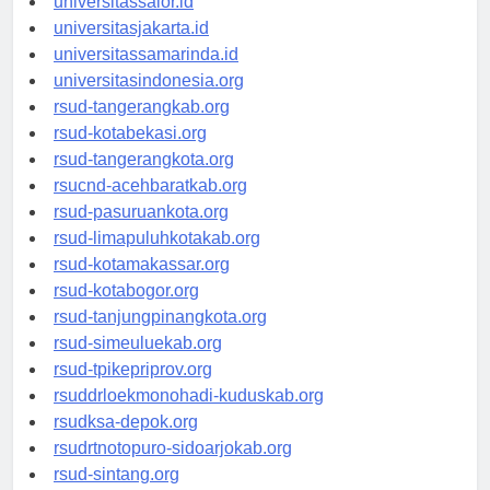
universitassalor.id
universitasjakarta.id
universitassamarinda.id
universitasindonesia.org
rsud-tangerangkab.org
rsud-kotabekasi.org
rsud-tangerangkota.org
rsucnd-acehbaratkab.org
rsud-pasuruankota.org
rsud-limapuluhkotakab.org
rsud-kotamakassar.org
rsud-kotabogor.org
rsud-tanjungpinangkota.org
rsud-simeuluekab.org
rsud-tpikepriprov.org
rsuddrloekmonohadi-kuduskab.org
rsudksa-depok.org
rsudrtnotopuro-sidoarjokab.org