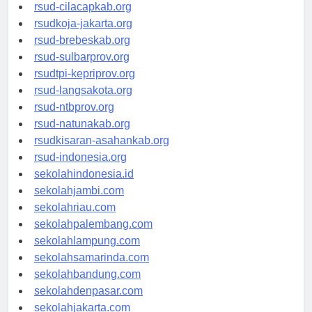
rsud-sintang.org
rsud-cilacapkab.org
rsudkoja-jakarta.org
rsud-brebeskab.org
rsud-sulbarprov.org
rsudtpi-kepriprov.org
rsud-langsakota.org
rsud-ntbprov.org
rsud-natunakab.org
rsudkisaran-asahankab.org
rsud-indonesia.org
sekolahindonesia.id
sekolahjambi.com
sekolahriau.com
sekolahpalembang.com
sekolahlampung.com
sekolahsamarinda.com
sekolahbandung.com
sekolahdenpasar.com