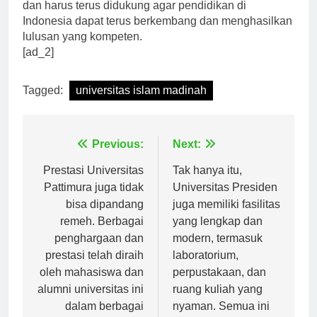
Islam Madinah merupakan hal yang sangat penting
dan harus terus didukung agar pendidikan di
Indonesia dapat terus berkembang dan menghasilkan
lulusan yang kompeten.
[ad_2]
Tagged:
universitas islam madinah
Navigasi
Previous:
Next:
pos
Prestasi Universitas
Tak hanya itu,
Pattimura juga tidak
Universitas Presiden
bisa dipandang
juga memiliki fasilitas
remeh. Berbagai
yang lengkap dan
penghargaan dan
modern, termasuk
prestasi telah diraih
laboratorium,
oleh mahasiswa dan
perpustakaan, dan
alumni universitas ini
ruang kuliah yang