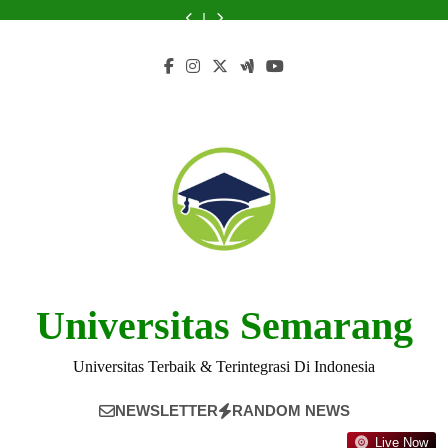
Skip
Tersedia
Universitas
Inovasi
Satyagama?
Tersedia
Universitas
Inovasi
Universitas
yang
di
Satyagama
dan
Alasan
di
Satyagama
dan
Satyagama?
Tersedia
to
Universitas
Kreativitas
Utama
Universitas
Kreativitas
Alasan
di
content
Satyagama
Pendaftaran
Satyagama
Utama
Universitas
Pendaftaran
Satyagama
Universitas Semarang
Universitas Terbaik & Terintegrasi Di Indonesia
NEWSLETTER
RANDOM NEWS