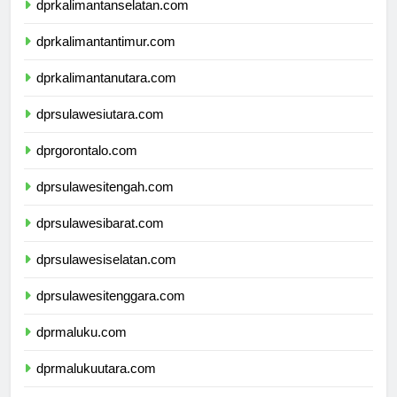
dprkalimantanselatan.com
dprkalimantantimur.com
dprkalimantanutara.com
dprsulawesiutara.com
dprgorontalo.com
dprsulawesitengah.com
dprsulawesibarat.com
dprsulawesiselatan.com
dprsulawesitenggara.com
dprmaluku.com
dprmalukuutara.com