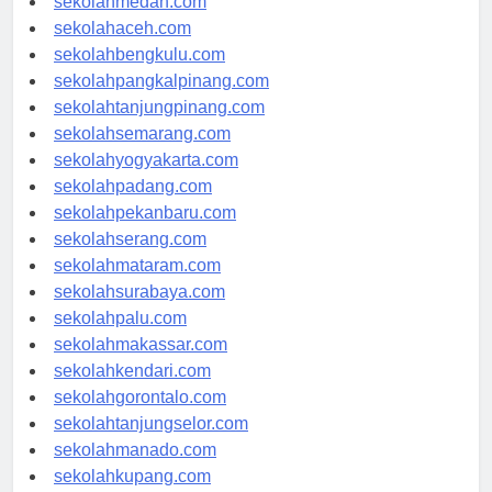
sekolahmedan.com
sekolahaceh.com
sekolahbengkulu.com
sekolahpangkalpinang.com
sekolahtanjungpinang.com
sekolahsemarang.com
sekolahyogyakarta.com
sekolahpadang.com
sekolahpekanbaru.com
sekolahserang.com
sekolahmataram.com
sekolahsurabaya.com
sekolahpalu.com
sekolahmakassar.com
sekolahkendari.com
sekolahgorontalo.com
sekolahtanjungselor.com
sekolahmanado.com