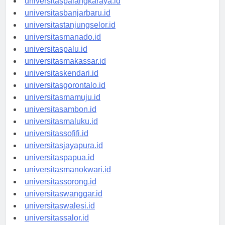
universitaspalangkaraya.id
universitasbanjarbaru.id
universitastanjungselor.id
universitasmanado.id
universitaspalu.id
universitasmakassar.id
universitaskendari.id
universitasgorontalo.id
universitasmamuju.id
universitasambon.id
universitasmaluku.id
universitassofifi.id
universitasjayapura.id
universitaspapua.id
universitasmanokwari.id
universitassorong.id
universitaswanggar.id
universitaswalesi.id