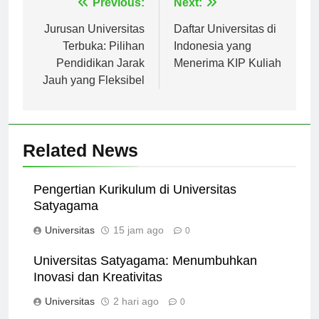
Navigasi
Previous:
Next:
pos
Jurusan Universitas
Daftar Universitas di
Terbuka: Pilihan
Indonesia yang
Pendidikan Jarak
Menerima KIP Kuliah
Jauh yang Fleksibel
Related News
Pengertian Kurikulum di Universitas
Satyagama
Universitas
15 jam ago
0
Universitas Satyagama: Menumbuhkan
Inovasi dan Kreativitas
Universitas
2 hari ago
0