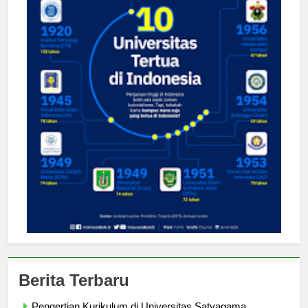
Berita Terbaru