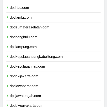
dpdsumaterabarat.com
dpdriau.com
dpdjambi.com
dpdsumateraselatan.com
dpdbengkulu.com
dpdlampung.com
dpdkepulauanbangkabelitung.com
dpdkepulauanriau.com
dpddkijakarta.com
dpdjawabarat.com
dpdjawatengah.com