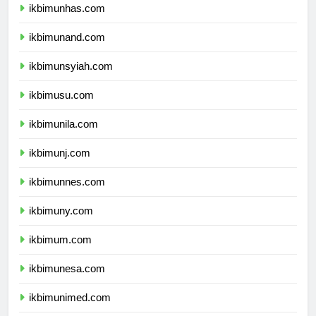
ikbimunhas.com
ikbimunand.com
ikbimunsyiah.com
ikbimusu.com
ikbimunila.com
ikbimunj.com
ikbimunnes.com
ikbimuny.com
ikbimum.com
ikbimunesa.com
ikbimunimed.com