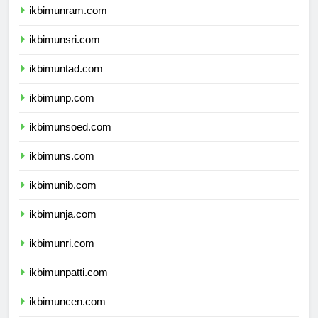
ikbimunram.com
ikbimunsri.com
ikbimuntad.com
ikbimunp.com
ikbimunsoed.com
ikbimuns.com
ikbimunib.com
ikbimunja.com
ikbimunri.com
ikbimunpatti.com
ikbimuncen.com