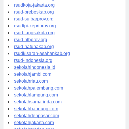
rsud-cilacapkab.org
rsudkoja-jakarta.org
rsud-brebeskab.org
rsud-sulbarprov.org
rsudtpi-kepriprov.org
rsud-langsakota.org
rsud-ntbprov.org
rsud-natunakab.org
rsudkisaran-asahankab.org
rsud-indonesia.org
sekolahindonesia.id
sekolahjambi.com
sekolahriau.com
sekolahpalembang.com
sekolahlampung.com
sekolahsamarinda.com
sekolahbandung.com
sekolahdenpasar.com
sekolahjakarta.com