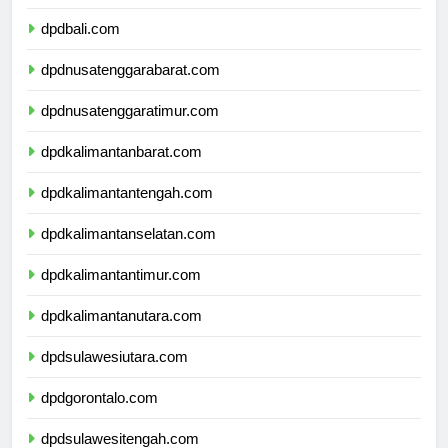
dpdbanten.com
dpdbali.com
dpdnusatenggarabarat.com
dpdnusatenggaratimur.com
dpdkalimantanbarat.com
dpdkalimantantengah.com
dpdkalimantanselatan.com
dpdkalimantantimur.com
dpdkalimantanutara.com
dpdsulawesiutara.com
dpdgorontalo.com