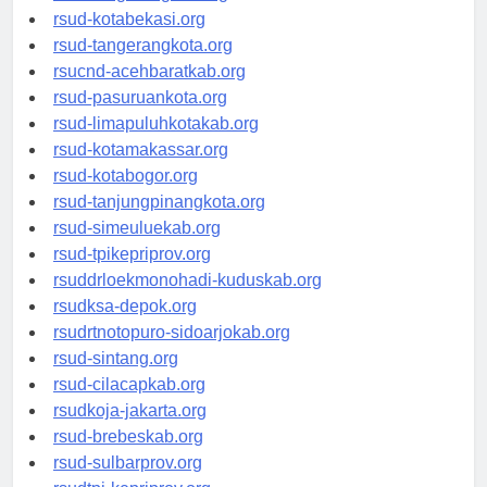
rsud-tangerangkab.org
rsud-kotabekasi.org
rsud-tangerangkota.org
rsucnd-acehbaratkab.org
rsud-pasuruankota.org
rsud-limapuluhkotakab.org
rsud-kotamakassar.org
rsud-kotabogor.org
rsud-tanjungpinangkota.org
rsud-simeuluekab.org
rsud-tpikepriprov.org
rsuddrloekmonohadi-kuduskab.org
rsudksa-depok.org
rsudrtnotopuro-sidoarjokab.org
rsud-sintang.org
rsud-cilacapkab.org
rsudkoja-jakarta.org
rsud-brebeskab.org
rsud-sulbarprov.org