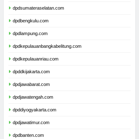
dpdjambi.com
dpdsumateraselatan.com
dpdbengkulu.com
dpdlampung.com
dpdkepulauanbangkabelitung.com
dpdkepulauanriau.com
dpddkijakarta.com
dpdjawabarat.com
dpdjawatengah.com
dpddiyogyakarta.com
dpdjawatimur.com