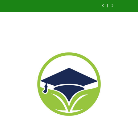
Pengertian
Universitas
Menumbuhkan
Perjalanan
Satyagama
di
Menumbuhkan
Perjalanan
Satyagama
Kurikulum
Satyagama:
Inovasi
Anda
terhadap
Universitas
Inovasi
Anda
terhadap
di
Menumbuhkan
dan
di
Masyarakat
Satyagama
dan
di
Masyarakat
Universitas
Inovasi
Kreativitas
Universitas
Lokal
Kreativitas
Universitas
Lokal
Satyagama
dan
Satyagama
Satyagama
Kreativitas