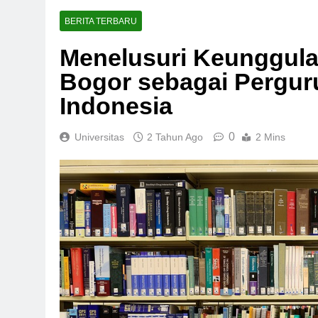
BERITA TERBARU
Menelusuri Keunggula
Bogor sebagai Pergur
Indonesia
0
Universitas
2 Tahun Ago
2 Mins