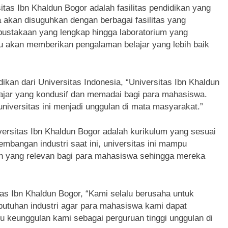
itas Ibn Khaldun Bogor adalah fasilitas pendidikan yang
a akan disuguhkan dengan berbagai fasilitas yang
pustakaan yang lengkap hingga laboratorium yang
ntu akan memberikan pengalaman belajar yang lebih baik
dikan dari Universitas Indonesia, “Universitas Ibn Khaldun
lajar yang kondusif dan memadai bagi para mahasiswa.
universitas ini menjadi unggulan di mata masyarakat.”
niversitas Ibn Khaldun Bogor adalah kurikulum yang sesuai
embangan industri saat ini, universitas ini mampu
n yang relevan bagi para mahasiswa sehingga mereka
tas Ibn Khaldun Bogor, “Kami selalu berusaha untuk
utuhan industri agar para mahasiswa kami dapat
atu keunggulan kami sebagai perguruan tinggi unggulan di