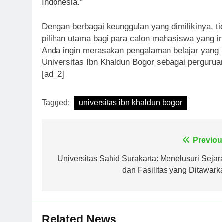
Indonesia.”
Dengan berbagai keunggulan yang dimilikinya, ti
pilihan utama bagi para calon mahasiswa yang in
Anda ingin merasakan pengalaman belajar yang 
Universitas Ibn Khaldun Bogor sebagai perguruan
[ad_2]
Tagged:
universitas ibn khaldun bogor
Navigasi
Previou
pos
Universitas Sahid Surakarta: Menelusuri Sejar
dan Fasilitas yang Ditawark
Related News