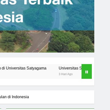
Universitas Satyagama: Menumbuhkan Inovasi dan Kreat
3 Hari Ago
lan di Indonesia