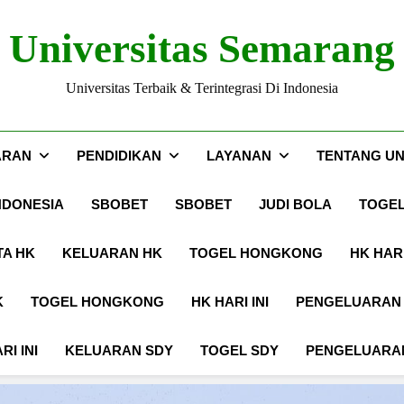
Universitas Semarang
Universitas Terbaik & Terintegrasi Di Indonesia
ARAN
PENDIDIKAN
LAYANAN
TENTANG UN
NDONESIA
SBOBET
SBOBET
JUDI BOLA
TOGE
TA HK
KELUARAN HK
TOGEL HONGKONG
HK HARI
K
TOGEL HONGKONG
HK HARI INI
PENGELUARAN
RI INI
KELUARAN SDY
TOGEL SDY
PENGELUARA