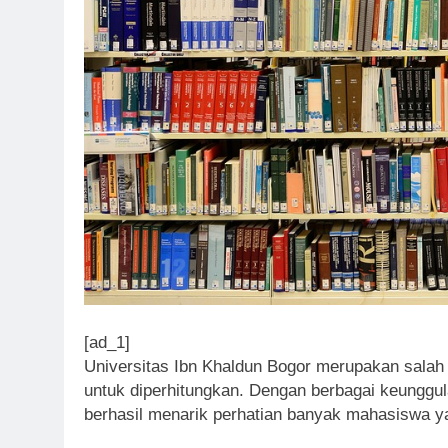
[ad_1]
Universitas Ibn Khaldun Bogor merupakan salah s
untuk diperhitungkan. Dengan berbagai keunggula
berhasil menarik perhatian banyak mahasiswa yan