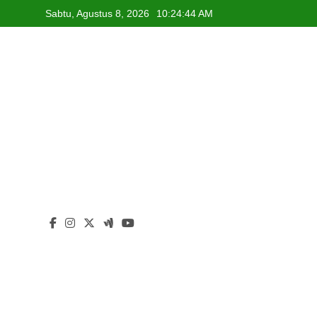
Skip
Sabtu, Agustus 8, 2026
10:24:46 AM
to
content