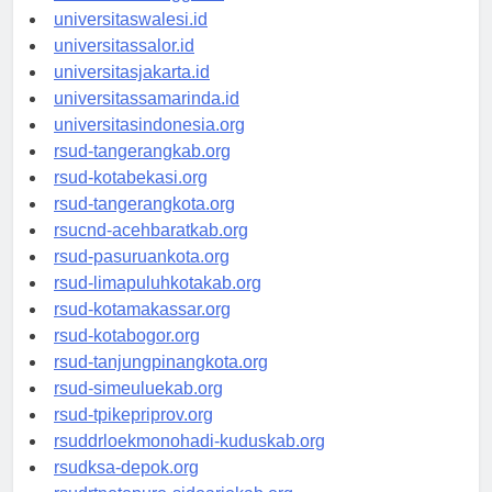
universitaswanggar.id
universitaswalesi.id
universitassalor.id
universitasjakarta.id
universitassamarinda.id
universitasindonesia.org
rsud-tangerangkab.org
rsud-kotabekasi.org
rsud-tangerangkota.org
rsucnd-acehbaratkab.org
rsud-pasuruankota.org
rsud-limapuluhkotakab.org
rsud-kotamakassar.org
rsud-kotabogor.org
rsud-tanjungpinangkota.org
rsud-simeuluekab.org
rsud-tpikepriprov.org
rsuddrloekmonohadi-kuduskab.org
rsudksa-depok.org