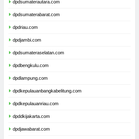
dpdsumaterautara.com
dpdsumaterabarat.com
dpdriau.com
dpdjambi.com
dpdsumateraselatan.com
dpdbengkulu.com
dpdlampung.com
dpdkepulauanbangkabelitung.com
dpdkepulauanriau.com
dpddkijakarta.com
dpdjawabarat.com