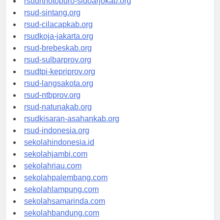
rsudrtnotopuro-sidoarjokab.org
rsud-sintang.org
rsud-cilacapkab.org
rsudkoja-jakarta.org
rsud-brebeskab.org
rsud-sulbarprov.org
rsudtpi-kepriprov.org
rsud-langsakota.org
rsud-ntbprov.org
rsud-natunakab.org
rsudkisaran-asahankab.org
rsud-indonesia.org
sekolahindonesia.id
sekolahjambi.com
sekolahriau.com
sekolahpalembang.com
sekolahlampung.com
sekolahsamarinda.com