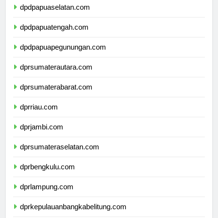
dpdpapuaselatan.com
dpdpapuatengah.com
dpdpapuapegunungan.com
dprsumaterautara.com
dprsumaterabarat.com
dprriau.com
dprjambi.com
dprsumateraselatan.com
dprbengkulu.com
dprlampung.com
dprkepulauanbangkabelitung.com