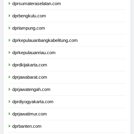
dprsumateraselatan.com
dprbengkulu.com
dprlampung.com
dprkepulauanbangkabelitung.com
dprkepulauanriau.com
dprdkijakarta.com
dprjawabarat.com
dprjawatengah.com
dprdiyogyakarta.com
dprjawatimur.com
dprbanten.com