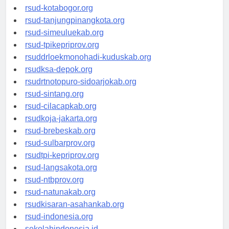
rsud-kotamakassar.org
rsud-kotabogor.org
rsud-tanjungpinangkota.org
rsud-simeuluekab.org
rsud-tpikepriprov.org
rsuddrloekmonohadi-kuduskab.org
rsudksa-depok.org
rsudrtnotopuro-sidoarjokab.org
rsud-sintang.org
rsud-cilacapkab.org
rsudkoja-jakarta.org
rsud-brebeskab.org
rsud-sulbarprov.org
rsudtpi-kepriprov.org
rsud-langsakota.org
rsud-ntbprov.org
rsud-natunakab.org
rsudkisaran-asahankab.org
rsud-indonesia.org