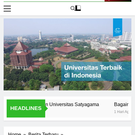
Live Now
lumni: Lulusan Universitas Satyagama
Bagaimana Mempe
HEADLINES
1 Hari Ago