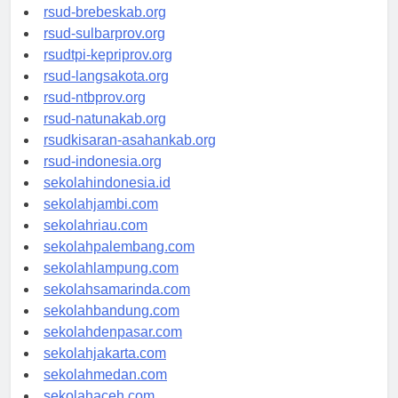
rsudkoja-jakarta.org
rsud-brebeskab.org
rsud-sulbarprov.org
rsudtpi-kepriprov.org
rsud-langsakota.org
rsud-ntbprov.org
rsud-natunakab.org
rsudkisaran-asahankab.org
rsud-indonesia.org
sekolahindonesia.id
sekolahjambi.com
sekolahriau.com
sekolahpalembang.com
sekolahlampung.com
sekolahsamarinda.com
sekolahbandung.com
sekolahdenpasar.com
sekolahjakarta.com
sekolahmedan.com