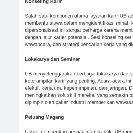
Konseling Karir
Salah satu komponen utama layanan karir UB adal
membantu siswa dalam mengidentifikasi minat, k
dipersonalisasi ini sangat berharga karena me
dengan jalur karier potensial. Sesi konseling s
wawancara, dan strategi pencarian kerja yang d
Lokakarya dan Seminar
UB menyelenggarakan berbagai lokakarya dan s
keterampilan karir yang penting. Acara-acara ini
efektif, kerja tim, kepemimpinan, dan jaringan. D
meningkatkan soft skill mereka, yang semakin ban
dipimpin oleh pakar industri memberikan wawasa
Peluang Magang
Untuk memberikan pengalaman praktik, UB mene