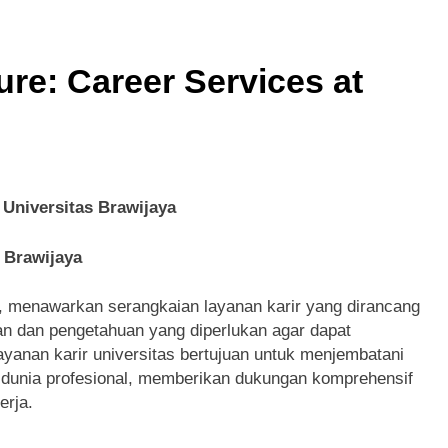
ure: Career Services at
 Universitas Brawijaya
 Brawijaya
a, menawarkan serangkaian layanan karir yang dirancang
n dan pengetahuan yang diperlukan agar dapat
ayanan karir universitas bertujuan untuk menjembatani
 dunia profesional, memberikan dukungan komprehensif
erja.