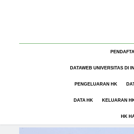
PENDAFT
DATAWEB UNIVERSITAS DI I
PENGELUARAN HK
DA
DATA HK
KELUARAN H
HK HA