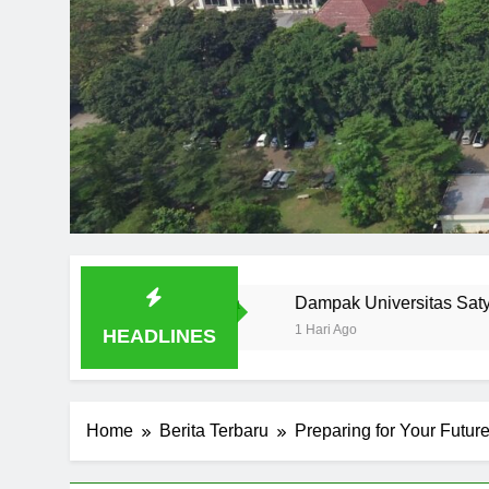
tyagama
Dampak Universitas Satyagama terhadap Masya
1 Hari Ago
HEADLINES
Home
Berita Terbaru
Preparing for Your Futur