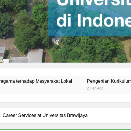
rakat Lokal
Pengertian Kurikulum di Universitas Satyag
2 Hari Ago
e: Career Services at Universitas Brawijaya