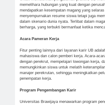
memelihara hubungan yang kuat dengan perusah
mendapatkan kesempatan magang yang selaras d
menyempurnakan resume siswa tetapi juga mem
dalam skenario dunia nyata. Terlibat dalam maga
berharga, yang terbukti bermanfaat ketika menca
Acara Pameran Kerja
Fitur penting lainnya dari layanan karir UB ad
mahasiswa dan calon pemberi kerja. Acara-acar
dengan perekrut, mempelajari lowongan kerja, d
memungkinkan siswa untuk melatih keterampila
manajer perekrutan, sehingga meningkatkan pe
penempatan kerja.
Program Pengembangan Karir
Universitas Brawijaya menawarkan program pen