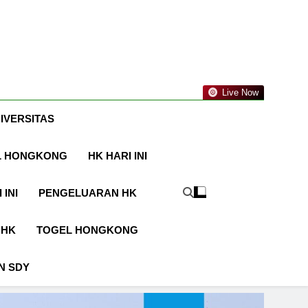
Live Now
IVERSITAS
L HONGKONG
HK HARI INI
 INI
PENGELUARAN HK
 HK
TOGEL HONGKONG
N SDY