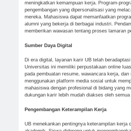
meningkatkan kemampuan kerja. Program-progra
pengembangan yang dipersonalisasi yang melac
mereka. Mahasiswa dapat memanfaatkan progr
alumni yang bekerja di berbagai industri. Pend
memberikan wawasan tentang proses lamaran peke
Sumber Daya Digital
Di era digital, layanan karir UB telah beradap
Universitas ini memiliki perpustakaan online luas
pada pembuatan resume, wawancara kerja, dan stra
menggunakan platform media sosial untuk mem
mahasiswa dengan profesional di bidang yang me
dukungan karir lebih mudah diakses oleh semua s
Pengembangan Keterampilan Kerja
UB menekankan pentingnya keterampilan kerja 
akademik. Siswa didorong untuk mengembangkan 