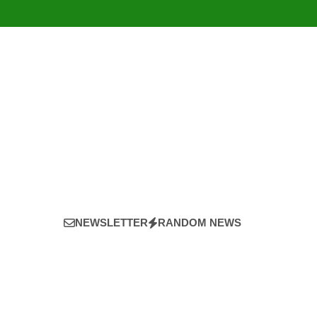
NEWSLETTER
RANDOM NEWS