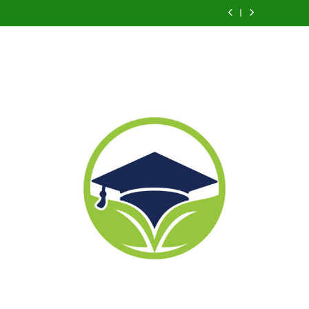
Pengertian
Universitas
Menumbuhkan
Perjalanan
Satyagama
di
Menumbuhkan
Perjalanan
Satyagama
Kurikulum
Satyagama:
Inovasi
Anda
terhadap
Universitas
Inovasi
Anda
terhadap
di
Menumbuhkan
dan
di
Masyarakat
Satyagama
dan
di
Masyarakat
Universitas
Inovasi
Kreativitas
Universitas
Lokal
Kreativitas
Universitas
Lokal
Satyagama
dan
Satyagama
Satyagama
Kreativitas