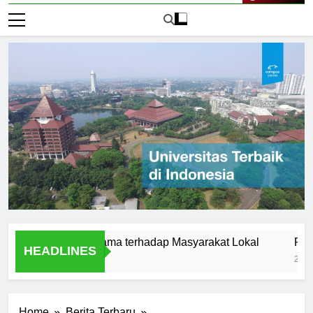
Live Now
sitas Satyagama terhadap Masyarakat Lokal
Pengertian
HEADLINES
2 Hari Ago