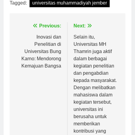
Tagged:
universitas muhammadiyah jember
Navigasi
Previous:
Next:
pos
Inovasi dan
Selain itu,
Penelitian di
Universitas MH
Universitas Bung
Thamrin juga aktif
Karno: Mendorong
dalam berbagai
Kemajuan Bangsa
kegiatan penelitian
dan pengabdian
kepada masyarakat.
Dengan melibatkan
mahasiswa dalam
kegiatan tersebut,
universitas ini
berusaha untuk
memberikan