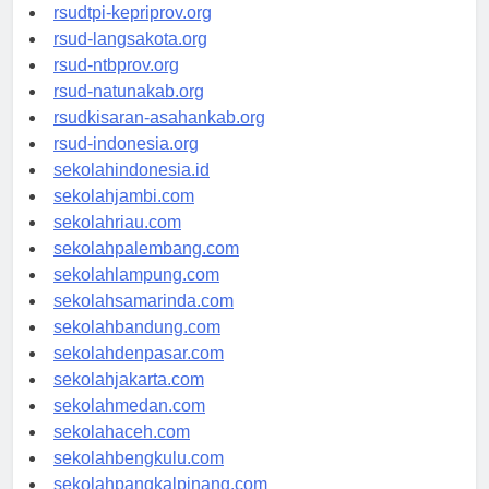
rsud-sulbarprov.org
rsudtpi-kepriprov.org
rsud-langsakota.org
rsud-ntbprov.org
rsud-natunakab.org
rsudkisaran-asahankab.org
rsud-indonesia.org
sekolahindonesia.id
sekolahjambi.com
sekolahriau.com
sekolahpalembang.com
sekolahlampung.com
sekolahsamarinda.com
sekolahbandung.com
sekolahdenpasar.com
sekolahjakarta.com
sekolahmedan.com
sekolahaceh.com
sekolahbengkulu.com