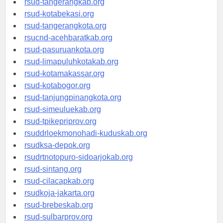
rsud-tangerangkab.org
rsud-kotabekasi.org
rsud-tangerangkota.org
rsucnd-acehbaratkab.org
rsud-pasuruankota.org
rsud-limapuluhkotakab.org
rsud-kotamakassar.org
rsud-kotabogor.org
rsud-tanjungpinangkota.org
rsud-simeuluekab.org
rsud-tpikepriprov.org
rsuddrloekmonohadi-kuduskab.org
rsudksa-depok.org
rsudrtnotopuro-sidoarjokab.org
rsud-sintang.org
rsud-cilacapkab.org
rsudkoja-jakarta.org
rsud-brebeskab.org