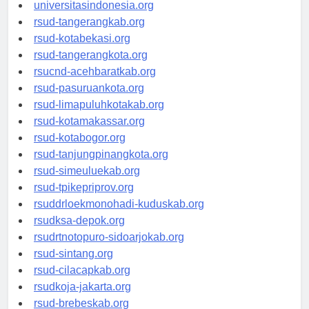
universitassamarinda.id
universitasindonesia.org
rsud-tangerangkab.org
rsud-kotabekasi.org
rsud-tangerangkota.org
rsucnd-acehbaratkab.org
rsud-pasuruankota.org
rsud-limapuluhkotakab.org
rsud-kotamakassar.org
rsud-kotabogor.org
rsud-tanjungpinangkota.org
rsud-simeuluekab.org
rsud-tpikepriprov.org
rsuddrloekmonohadi-kuduskab.org
rsudksa-depok.org
rsudrtnotopuro-sidoarjokab.org
rsud-sintang.org
rsud-cilacapkab.org
rsudkoja-jakarta.org