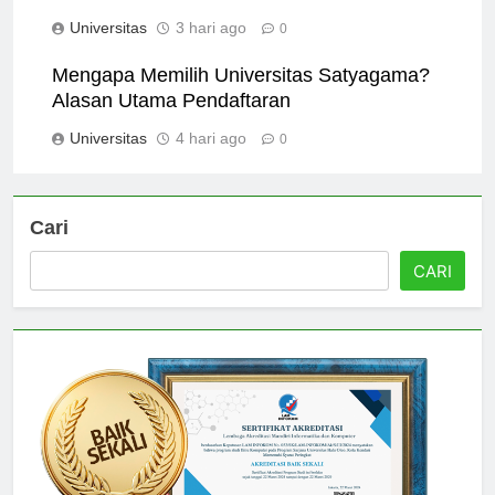
Inovasi dan Kreativitas
Universitas
3 hari ago
0
Mengapa Memilih Universitas Satyagama?
Alasan Utama Pendaftaran
Universitas
4 hari ago
0
Cari
CARI