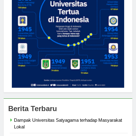
Berita Terbaru
Dampak Universitas Satyagama terhadap Masyarakat
Lokal