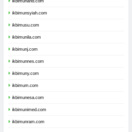
ikbimunand.com
ikbimunsyiah.com
ikbimusu.com
ikbimunila.com
ikbimunj.com
ikbimunnes.com
ikbimuny.com
ikbimum.com
ikbimunesa.com
ikbimunimed.com
ikbimunram.com