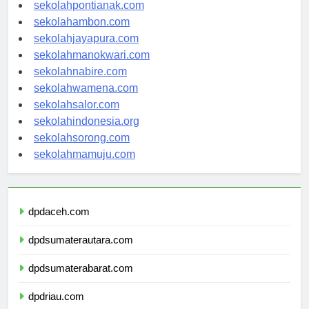
sekolahbanjarbaru.com
sekolahpontianak.com
sekolahambon.com
sekolahjayapura.com
sekolahmanokwari.com
sekolahnabire.com
sekolahwamena.com
sekolahsalor.com
sekolahindonesia.org
sekolahsorong.com
sekolahmamuju.com
dpdaceh.com
dpdsumaterautara.com
dpdsumaterabarat.com
dpdriau.com