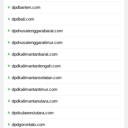
dpdjawatimur.com
dpdbanten.com
dpdbali.com
dpdnusatenggarabarat.com
dpdnusatenggaratimur.com
dpdkalimantanbarat.com
dpdkalimantantengah.com
dpdkalimantanselatan.com
dpdkalimantantimur.com
dpdkalimantanutara.com
dpdsulawesiutara.com