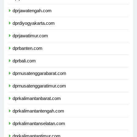
dprjawabarat.com
dprjawatengah.com
dprdiyogyakarta.com
dprjawatimur.com
dprbanten.com
dprbali.com
dprnusatenggarabarat.com
dprnusatenggaratimur.com
dprkalimantanbarat.com
dprkalimantantengah.com
dprkalimantanselatan.com