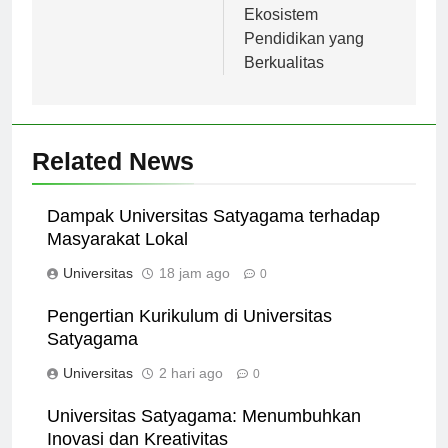
Nuswantoro
Membangun
Ekosistem
Pendidikan yang
Berkualitas
Related News
Dampak Universitas Satyagama terhadap
Masyarakat Lokal
Universitas
18 jam ago
0
Pengertian Kurikulum di Universitas
Satyagama
Universitas
2 hari ago
0
Universitas Satyagama: Menumbuhkan