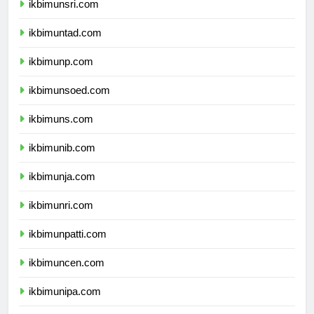
ikbimunsri.com
ikbimuntad.com
ikbimunp.com
ikbimunsoed.com
ikbimuns.com
ikbimunib.com
ikbimunja.com
ikbimunri.com
ikbimunpatti.com
ikbimuncen.com
ikbimunipa.com