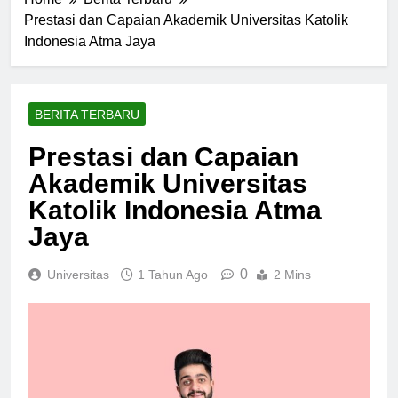
Home
Berita Terbaru
Prestasi dan Capaian Akademik Universitas Katolik
Indonesia Atma Jaya
BERITA TERBARU
Prestasi dan Capaian
Akademik Universitas
Katolik Indonesia Atma
Jaya
0
Universitas
1 Tahun Ago
2 Mins