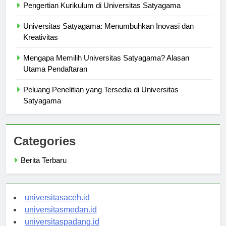
Pengertian Kurikulum di Universitas Satyagama
Universitas Satyagama: Menumbuhkan Inovasi dan
Kreativitas
Mengapa Memilih Universitas Satyagama? Alasan
Utama Pendaftaran
Peluang Penelitian yang Tersedia di Universitas
Satyagama
Categories
Berita Terbaru
universitasaceh.id
universitasmedan.id