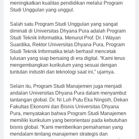
Universitas Dhyana Pura terus berupaya
meningkatkan kualitas pendidikan melalui Program
Studi Unggulan yang unggul.
Salah satu Program Studi Unggulan yang sangat
diminati di Universitas Dhyana Pura adalah Program
Studi Teknik Informatika. Menurut Prof. Dr. I Wayan
Suardika, Rektor Universitas Dhyana Pura, Program
Studi Teknik Informatika telah berhasil mencetak
lulusan yang siap bersaing di era digital. “Kami terus
mengembangkan kurikulum yang sesuai dengan
tuntutan industri dan teknologi saat ini,” ujarnya.
Selain itu, Program Studi Manajemen juga menjadi
andalan Universitas Dhyana Pura dalam menyambut
tantangan global. Dr. Ni Luh Putu Eka Ningsih, Dekan
Fakultas Ekonomi dan Bisnis Universitas Dhyana
Pura, menyatakan bahwa Program Studi Manajemen
memiliki kurikulum yang berorientasi pada kebutuhan
bisnis global. “Kami memberikan pemahaman yang