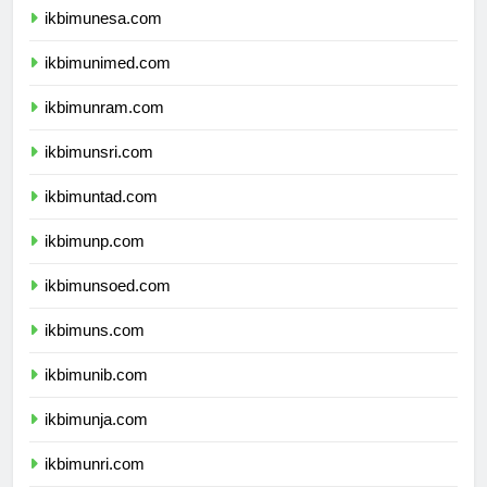
ikbimunesa.com
ikbimunimed.com
ikbimunram.com
ikbimunsri.com
ikbimuntad.com
ikbimunp.com
ikbimunsoed.com
ikbimuns.com
ikbimunib.com
ikbimunja.com
ikbimunri.com