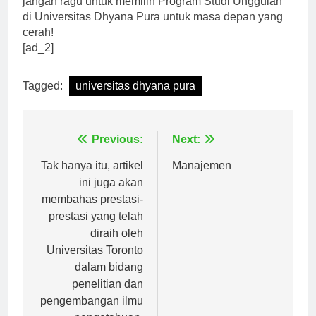
jangan ragu untuk memilih Program Studi Unggulan
di Universitas Dhyana Pura untuk masa depan yang
cerah!
[ad_2]
Tagged:
universitas dhyana pura
Navigasi
Previous:
Next:
pos
Tak hanya itu, artikel
Manajemen
ini juga akan
membahas prestasi-
prestasi yang telah
diraih oleh
Universitas Toronto
dalam bidang
penelitian dan
pengembangan ilmu