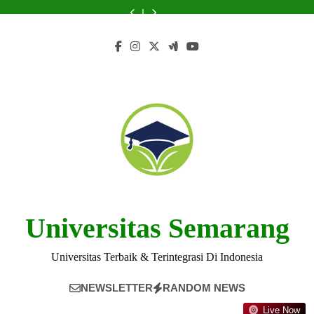
Skip
Anda
Karir
Kemahasiswaan
Lulusan
Anda
Karir
Kemahasiswaan
Alumni:
Perjalanan
di
di
Universitas
Universitas
di
di
Universitas
Lulusan
Anda
to
Universitas
Universitas
Satyagama
Satyagama
Universitas
Universitas
Satyagama
Universitas
di
content
Satyagama
Satyagama
Satyagama
Satyagama
Satyagama
Universitas
Satyagama
Universitas Semarang
Universitas Terbaik & Terintegrasi Di Indonesia
NEWSLETTER
RANDOM NEWS