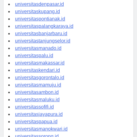
universitasbali.id
universitasdenpasar.id
universitaskupang.id
universitaspontianak.id
universitaspalangkaraya.id
universitasbanjarbaru.id
universitastanjungselor.id
universitasmanado.id
universitaspalu.id
universitasmakassar.id
universitaskendari.id
universitasgorontalo.id
universitasmamuju.id
universitasambon.id
universitasmaluku.id
universitassofifi.id
universitasjayapura.id
universitaspapua.id
universitasmanokwari.id