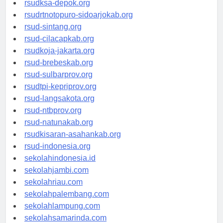
rsudksa-depok.org
rsudrtnotopuro-sidoarjokab.org
rsud-sintang.org
rsud-cilacapkab.org
rsudkoja-jakarta.org
rsud-brebeskab.org
rsud-sulbarprov.org
rsudtpi-kepriprov.org
rsud-langsakota.org
rsud-ntbprov.org
rsud-natunakab.org
rsudkisaran-asahankab.org
rsud-indonesia.org
sekolahindonesia.id
sekolahjambi.com
sekolahriau.com
sekolahpalembang.com
sekolahlampung.com