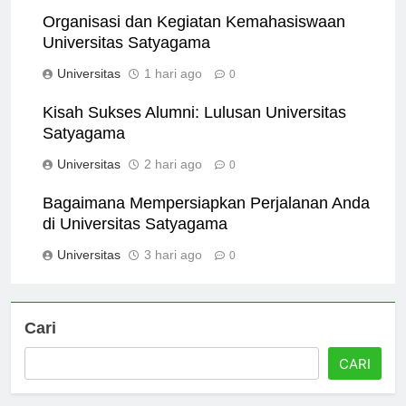
Organisasi dan Kegiatan Kemahasiswaan
Universitas Satyagama
Universitas
1 hari ago
0
Kisah Sukses Alumni: Lulusan Universitas
Satyagama
Universitas
2 hari ago
0
Bagaimana Mempersiapkan Perjalanan Anda
di Universitas Satyagama
Universitas
3 hari ago
0
Cari
CARI