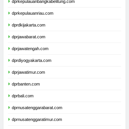
dprkepulauanbangkabelitung.com
dprkepulauanriau.com
dprdkijakarta.com
dprjawabarat.com
dprjawatengah.com
dprdiyogyakarta.com
dprjawatimur.com
dprbanten.com
dprbali.com
dprnusatenggarabarat.com
dprnusatenggaratimur.com