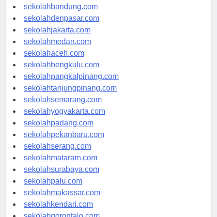
sekolahsamarinda.com
sekolahbandung.com
sekolahdenpasar.com
sekolahjakarta.com
sekolahmedan.com
sekolahaceh.com
sekolahbengkulu.com
sekolahpangkalpinang.com
sekolahtanjungpinang.com
sekolahsemarang.com
sekolahyogyakarta.com
sekolahpadang.com
sekolahpekanbaru.com
sekolahserang.com
sekolahmataram.com
sekolahsurabaya.com
sekolahpalu.com
sekolahmakassar.com
sekolahkendari.com