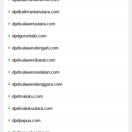
dpdkalimantantimur.com
dpdkalimantanutara.com
dpdsulawesiutara.com
dpdgorontalo.com
dpdsulawesitengah.com
dpdsulawesibarat.com
dpdsulawesiselatan.com
dpdsulawesitenggara.com
dpdmaluku.com
dpdmalukuutara.com
dpdpapua.com