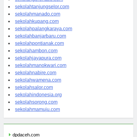
sekolahgorontalo.com
sekolahtanjungselor.com
sekolahmanado.com
sekolahkupang.com
sekolahpalangkaraya.com
sekolahbanjarbaru.com
sekolahpontianak.com
sekolahambon.com
sekolahjayapura.com
sekolahmanokwari.com
sekolahnabire.com
sekolahwamena.com
sekolahsalor.com
sekolahindonesia.org
sekolahsorong.com
sekolahmamuju.com