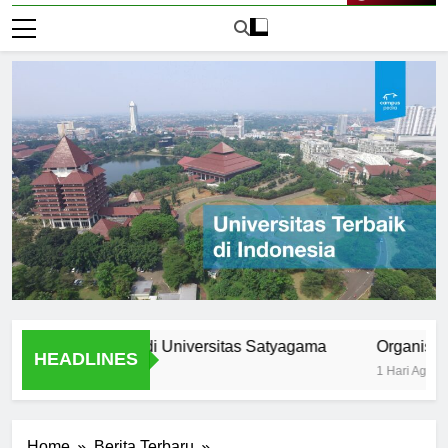
Live Now
g dan Karir di Universitas Satyagama
Organisasi dan 
HEADLINES
1 Hari Ago