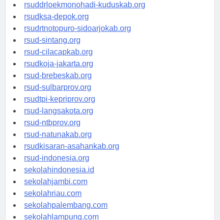
rsud-tpikepriprov.org
rsuddrloekmonohadi-kuduskab.org
rsudksa-depok.org
rsudrtnotopuro-sidoarjokab.org
rsud-sintang.org
rsud-cilacapkab.org
rsudkoja-jakarta.org
rsud-brebeskab.org
rsud-sulbarprov.org
rsudtpi-kepriprov.org
rsud-langsakota.org
rsud-ntbprov.org
rsud-natunakab.org
rsudkisaran-asahankab.org
rsud-indonesia.org
sekolahindonesia.id
sekolahjambi.com
sekolahriau.com
sekolahpalembang.com