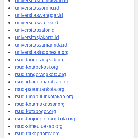
universitasmanokwari.id
universitassorong.id
universitaswanggar.id
universitaswalesi.id
universitassalor.id
universitasjakarta.id
universitassamarinda.id
universitasindonesia.org
rsud-tangerangkab.org
rsud-kotabekasi.org
rsud-tangerangkota.org
rsucnd-acehbaratkab.org
rsud-pasuruankota.org
rsud-limapuluhkotakab.org
rsud-kotamakassar.org
rsud-kotabogor.org
rsud-tanjungpinangkota.org
rsud-simeuluekab.org