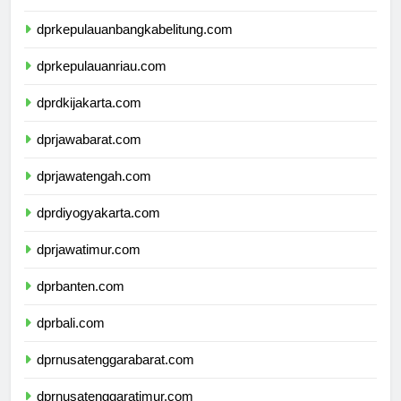
dprlampung.com
dprkepulauanbangkabelitung.com
dprkepulauanriau.com
dprdkijakarta.com
dprjawabarat.com
dprjawatengah.com
dprdiyogyakarta.com
dprjawatimur.com
dprbanten.com
dprbali.com
dprnusatenggarabarat.com