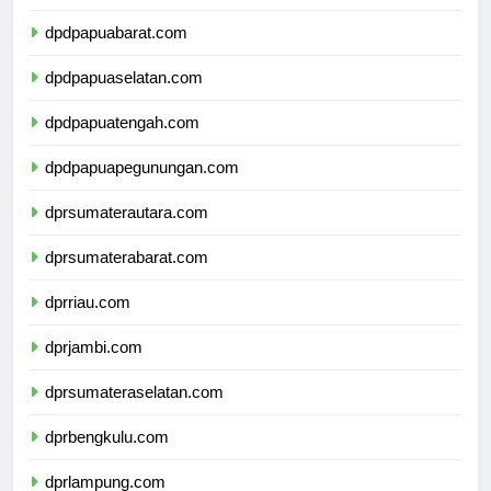
dpdpapua.com
dpdpapuabarat.com
dpdpapuaselatan.com
dpdpapuatengah.com
dpdpapuapegunungan.com
dprsumaterautara.com
dprsumaterabarat.com
dprriau.com
dprjambi.com
dprsumateraselatan.com
dprbengkulu.com