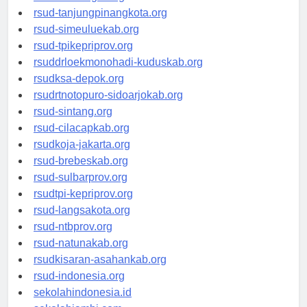
rsud-kotabogor.org
rsud-tanjungpinangkota.org
rsud-simeuluekab.org
rsud-tpikepriprov.org
rsuddrloekmonohadi-kuduskab.org
rsudksa-depok.org
rsudrtnotopuro-sidoarjokab.org
rsud-sintang.org
rsud-cilacapkab.org
rsudkoja-jakarta.org
rsud-brebeskab.org
rsud-sulbarprov.org
rsudtpi-kepriprov.org
rsud-langsakota.org
rsud-ntbprov.org
rsud-natunakab.org
rsudkisaran-asahankab.org
rsud-indonesia.org
sekolahindonesia.id