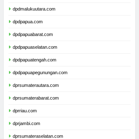
dpdmaluku.com
dpdmalukuutara.com
dpdpapua.com
dpdpapuabarat.com
dpdpapuaselatan.com
dpdpapuatengah.com
dpdpapuapegunungan.com
dprsumaterautara.com
dprsumaterabarat.com
dprriau.com
dprjambi.com