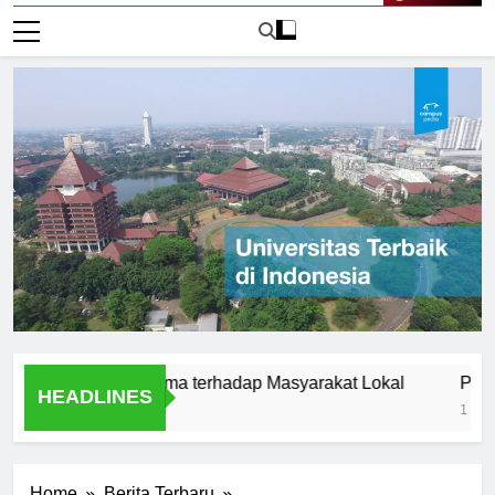
Live Now
itas Satyagama terhadap Masyarakat Lokal
Pengertian 
HEADLINES
1 Hari Ago