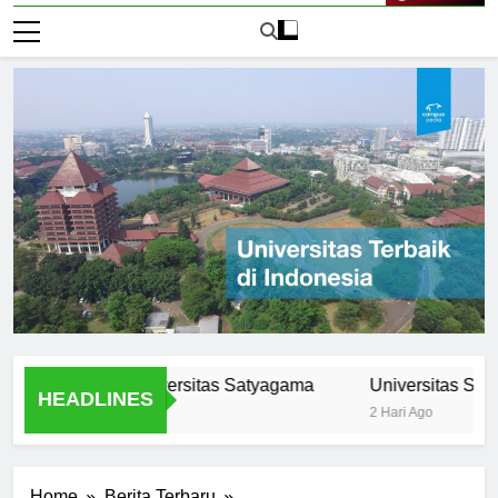
Live Now
ikulum di Universitas Satyagama
Universitas Satyagama
HEADLINES
2 Hari Ago