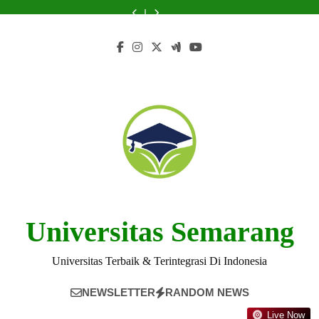
Skip
Tersedia
Universitas
Inovasi
Satyagama?
Tersedia
Universitas
Inovasi
Universitas
yang
di
Satyagama
dan
Alasan
di
Satyagama
dan
Satyagama?
Tersedia
to
Universitas
Kreativitas
Utama
Universitas
Kreativitas
Alasan
di
content
Satyagama
Pendaftaran
Satyagama
Utama
Universitas
Pendaftaran
Satyagama
Universitas Semarang
Universitas Terbaik & Terintegrasi Di Indonesia
NEWSLETTER
RANDOM NEWS