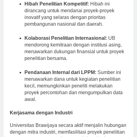
Hibah Penelitian Kompetitif:
Hibah ini
dirancang untuk mendanai proyek-proyek
inovatif yang selaras dengan prioritas
pembangunan nasional dan daerah.
Kolaborasi Penelitian Internasional:
UB
mendorong kemitraan dengan institusi asing,
menawarkan dukungan finansial untuk proyek
penelitian bersama.
Pendanaan Internal dari LPPM:
Sumber ini
menawarkan dana untuk kegiatan penelitian
kecil, memungkinkan peneliti melakukan
proyek percontohan dan mengumpulkan data
awal.
Kerjasama dengan Industri
Universitas Brawijaya secara aktif menjalin hubungan