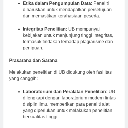
Etika dalam Pengumpulan Data:
Peneliti
diharuskan untuk mendapatkan persetujuan
dan memastikan kerahasiaan peserta.
Integritas Penelitian:
UB mempunyai
kebijakan untuk menjunjung tinggi integritas,
termasuk tindakan terhadap plagiarisme dan
penipuan.
Prasarana dan Sarana
Melakukan penelitian di UB didukung oleh fasilitas
yang canggih:
Laboratorium dan Peralatan Penelitian:
UB
dilengkapi dengan laboratorium modern lintas
disiplin ilmu, memberikan para peneliti alat
yang diperlukan untuk melakukan penelitian
berkualitas tinggi.