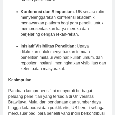
proses peer-review.
Konferensi dan Simposium:
UB secara rutin
menyelenggarakan konferensi akademik,
menawarkan platform bagi para peneliti untuk
mempresentasikan karya mereka dan
berjejaring dengan rekan-rekan.
Inisiatif Visibilitas Penelitian:
Upaya
dilakukan untuk menyebarkan temuan
penelitian melalui webinar, kuliah umum, dan
repositori institusi, meningkatkan visibilitas dan
keterlibatan masyarakat.
Kesimpulan
Panduan komprehensif ini menyoroti berbagai
peluang penelitian yang tersedia di Universitas
Brawijaya. Mulai dari pendanaan dan sumber daya
hingga kolaborasi dan praktik etis, UB berdiri sebagai