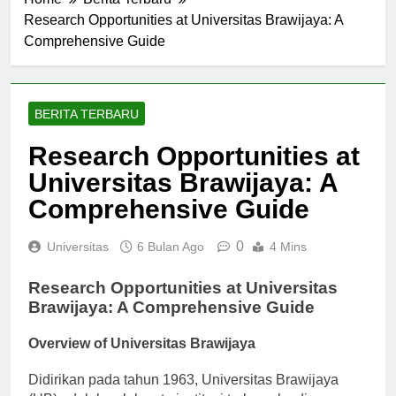
Home
Berita Terbaru
Research Opportunities at Universitas Brawijaya: A
Comprehensive Guide
BERITA TERBARU
Research Opportunities at
Universitas Brawijaya: A
Comprehensive Guide
0
Universitas
6 Bulan Ago
4 Mins
Research Opportunities at Universitas
Brawijaya: A Comprehensive Guide
Overview of Universitas Brawijaya
Didirikan pada tahun 1963, Universitas Brawijaya