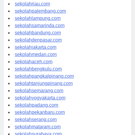
sekolahjambi.com
sekolahriau.com
sekolahpalembang.com
sekolahlampung.com
sekolahsamarinda.com
sekolahbandung.com
sekolahdenpasar.com
sekolahjakarta.com
sekolahmedan.com
sekolahaceh.com
sekolahbengkulu.com
sekolahpangkalpinang.com
sekolahtanjungpinang.com
sekolahsemarang.com
sekolahyogyakarta.com
sekolahpadang.com
sekolahpekanbaru.com
sekolahserang.com
sekolahmataram.com