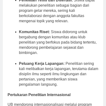
Penelitian Tesis dan Disertasi:
Siswa dapat
melakukan penelitian sebagai bagian dari
program gelar mereka, sering kali
berkolaborasi dengan anggota fakultas
mengenai topik yang relevan.
Komunitas Riset:
Siswa didorong untuk
bergabung dengan komunitas atau klub
penelitian yang berfokus pada bidang tertentu,
mendorong pembelajaran sejawat dan
bimbingan.
Peluang Kerja Lapangan:
Penelitian sering
kali melibatkan kerja lapangan, terutama dalam
disiplin ilmu seperti ilmu lingkungan dan
pertanian, yang memberikan siswa
pengalaman langsung.
Pertukaran Penelitian Internasional