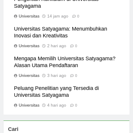
Pengertian Kurikulum di Universitas
Satyagama
Universitas
14 jam ago
0
Universitas Satyagama: Menumbuhkan
Inovasi dan Kreativitas
Universitas
2 hari ago
0
Mengapa Memilih Universitas Satyagama?
Alasan Utama Pendaftaran
Universitas
3 hari ago
0
Peluang Penelitian yang Tersedia di
Universitas Satyagama
Universitas
4 hari ago
0