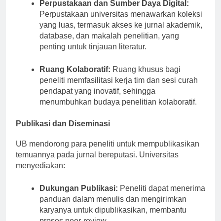
Perpustakaan dan Sumber Daya Digital:
Perpustakaan universitas menawarkan koleksi
yang luas, termasuk akses ke jurnal akademik,
database, dan makalah penelitian, yang
penting untuk tinjauan literatur.
Ruang Kolaboratif:
Ruang khusus bagi
peneliti memfasilitasi kerja tim dan sesi curah
pendapat yang inovatif, sehingga
menumbuhkan budaya penelitian kolaboratif.
Publikasi dan Diseminasi
UB mendorong para peneliti untuk mempublikasikan
temuannya pada jurnal bereputasi. Universitas
menyediakan:
Dukungan Publikasi:
Peneliti dapat menerima
panduan dalam menulis dan mengirimkan
karyanya untuk dipublikasikan, membantu