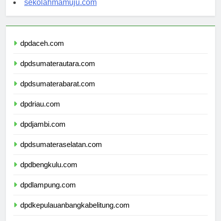
sekolahmamuju.com
dpdaceh.com
dpdsumaterautara.com
dpdsumaterabarat.com
dpdriau.com
dpdjambi.com
dpdsumateraselatan.com
dpdbengkulu.com
dpdlampung.com
dpdkepulauanbangkabelitung.com