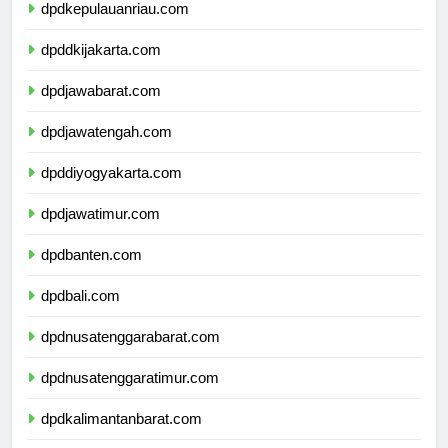
dpdkepulauanriau.com
dpddkijakarta.com
dpdjawabarat.com
dpdjawatengah.com
dpddiyogyakarta.com
dpdjawatimur.com
dpdbanten.com
dpdbali.com
dpdnusatenggarabarat.com
dpdnusatenggaratimur.com
dpdkalimantanbarat.com