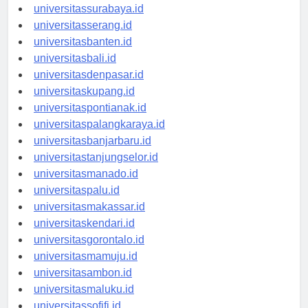
universitasyogyakarta.id
universitassurabaya.id
universitasserang.id
universitasbanten.id
universitasbali.id
universitasdenpasar.id
universitaskupang.id
universitaspontianak.id
universitaspalangkaraya.id
universitasbanjarbaru.id
universitastanjungselor.id
universitasmanado.id
universitaspalu.id
universitasmakassar.id
universitaskendari.id
universitasgorontalo.id
universitasmamuju.id
universitasambon.id
universitasmaluku.id