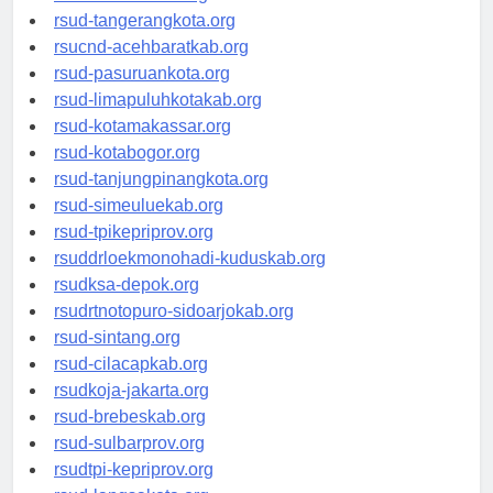
rsud-kotabekasi.org
rsud-tangerangkota.org
rsucnd-acehbaratkab.org
rsud-pasuruankota.org
rsud-limapuluhkotakab.org
rsud-kotamakassar.org
rsud-kotabogor.org
rsud-tanjungpinangkota.org
rsud-simeuluekab.org
rsud-tpikepriprov.org
rsuddrloekmonohadi-kuduskab.org
rsudksa-depok.org
rsudrtnotopuro-sidoarjokab.org
rsud-sintang.org
rsud-cilacapkab.org
rsudkoja-jakarta.org
rsud-brebeskab.org
rsud-sulbarprov.org
rsudtpi-kepriprov.org