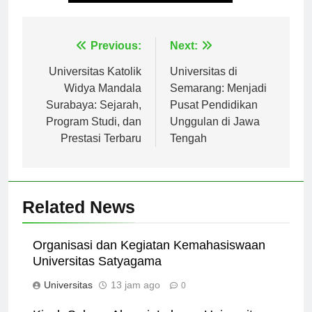
Tagged:
logo universitas negeri malang
Navigasi
Previous:
Next:
pos
Universitas Katolik
Universitas di
Widya Mandala
Semarang: Menjadi
Surabaya: Sejarah,
Pusat Pendidikan
Program Studi, dan
Unggulan di Jawa
Prestasi Terbaru
Tengah
Related News
Organisasi dan Kegiatan Kemahasiswaan
Universitas Satyagama
Universitas
13 jam ago
0