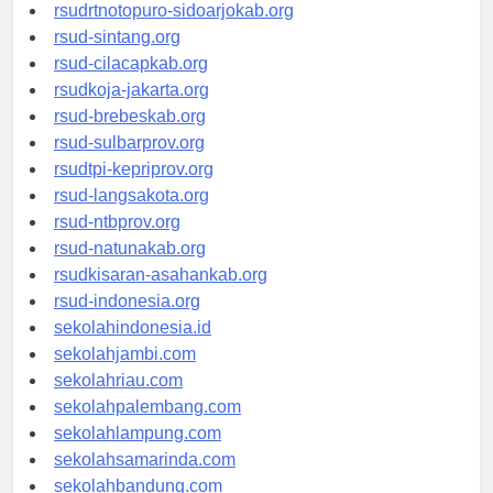
rsudksa-depok.org
rsudrtnotopuro-sidoarjokab.org
rsud-sintang.org
rsud-cilacapkab.org
rsudkoja-jakarta.org
rsud-brebeskab.org
rsud-sulbarprov.org
rsudtpi-kepriprov.org
rsud-langsakota.org
rsud-ntbprov.org
rsud-natunakab.org
rsudkisaran-asahankab.org
rsud-indonesia.org
sekolahindonesia.id
sekolahjambi.com
sekolahriau.com
sekolahpalembang.com
sekolahlampung.com
sekolahsamarinda.com