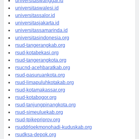
universitaswanggar.id
universitaswalesi.id
universitassalor.id
universitasjakarta.id
universitassamarinda.id
universitasindonesia.org
rsud-tangerangkab.org
rsud-kotabekasi.org
rsud-tangerangkota.org
rsucnd-acehbaratkab.org
rsud-pasuruankota.org
rsud-limapuluhkotakab.org
rsud-kotamakassar.org
rsud-kotabogor.org
rsud-tanjungpinangkota.org
rsud-simeuluekab.org
rsud-tpikepriprov.org
rsuddrloekmonohadi-kuduskab.org