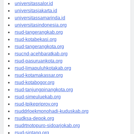
universitaswalesi.id
universitassalor.id
universitasjakarta.id
universitassamarinda.id
universitasindonesia.org
rsud-tangerangkab.org
rsud-kotabekasi.org
rsud-tangerangkota.org
rsucnd-acehbaratkab.org
rsud-pasuruankota.org
rsud-limapuluhkotakab.org
rsud-kotamakassar.org
rsud-kotabogor.org
rsud-tanjungpinangkota.org
rsud-simeuluekab.org
rsud-tpikepriprov.org
rsuddrloekmonohadi-kuduskab.org
rsudksa-depok.org
rsudrtnotopuro-sidoarjokab.org