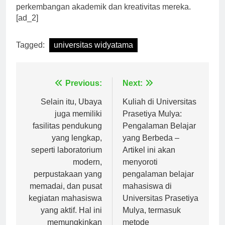
disediakan dengan sebaik-baiknya untuk mendukung
perkembangan akademik dan kreativitas mereka.
[ad_2]
Tagged:
universitas widyatama
Navigasi
Previous:
Next:
pos
Selain itu, Ubaya
Kuliah di Universitas
juga memiliki
Prasetiya Mulya:
fasilitas pendukung
Pengalaman Belajar
yang lengkap,
yang Berbeda –
seperti laboratorium
Artikel ini akan
modern,
menyoroti
perpustakaan yang
pengalaman belajar
memadai, dan pusat
mahasiswa di
kegiatan mahasiswa
Universitas Prasetiya
yang aktif. Hal ini
Mulya, termasuk