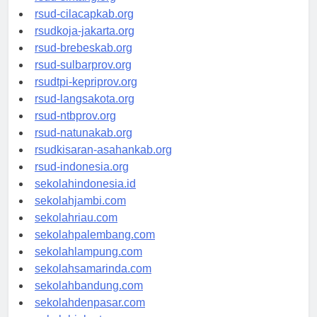
rsud-sintang.org
rsud-cilacapkab.org
rsudkoja-jakarta.org
rsud-brebeskab.org
rsud-sulbarprov.org
rsudtpi-kepriprov.org
rsud-langsakota.org
rsud-ntbprov.org
rsud-natunakab.org
rsudkisaran-asahankab.org
rsud-indonesia.org
sekolahindonesia.id
sekolahjambi.com
sekolahriau.com
sekolahpalembang.com
sekolahlampung.com
sekolahsamarinda.com
sekolahbandung.com
sekolahdenpasar.com