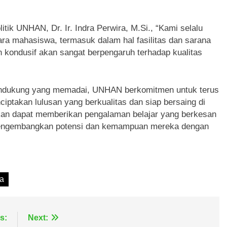
tik UNHAN, Dr. Ir. Indra Perwira, M.Si., “Kami selalu
ra mahasiswa, termasuk dalam hal fasilitas dan sarana
 kondusif akan sangat berpengaruh terhadap kualitas
pendukung yang memadai, UNHAN berkomitmen untuk terus
iptakan lulusan yang berkualitas dan siap bersaing di
rapkan dapat memberikan pengalaman belajar yang berkesan
mengembangkan potensi dan kemampuan mereka dengan
ia
s:
Next: