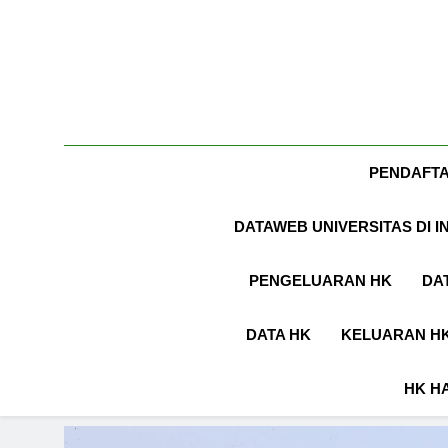
PENDAFT
DATAWEB UNIVERSITAS DI I
PENGELUARAN HK
DA
DATA HK
KELUARAN H
HK HA