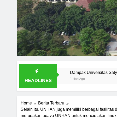
gama
Dampak Universitas Satyagama terhadap Masyarak
1 Hari Ago
HEADLINES
Home
Berita Terbaru
Selain itu, UNHAN juga memiliki berbagai fasilitas
merupakan upaya UNHAN untuk menciptakan lingku