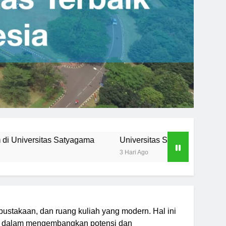
Universitas Satyagama: Menumbuhkan Inovasi dan Kreat
3 Hari Ago
pustakaan, dan ruang kuliah yang modern. Hal ini
a dalam mengembangkan potensi dan