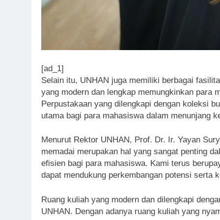
[ad_1]
Selain itu, UNHAN juga memiliki berbagai fasil
yang modern dan lengkap memungkinkan para m
Perpustakaan yang dilengkapi dengan koleksi buku
utama bagi para mahasiswa dalam menunjang k
Menurut Rektor UNHAN, Prof. Dr. Ir. Yayan Sury
memadai merupakan hal yang sangat penting dal
efisien bagi para mahasiswa. Kami terus berupay
dapat mendukung perkembangan potensi serta
Ruang kuliah yang modern dan dilengkapi dengan
UNHAN. Dengan adanya ruang kuliah yang nyama