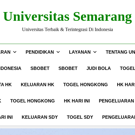
Universitas Semarang
Universitas Terbaik & Terintegrasi Di Indonesia
ARAN
PENDIDIKAN
LAYANAN
TENTANG UN
NDONESIA
SBOBET
SBOBET
JUDI BOLA
TOGE
TA HK
KELUARAN HK
TOGEL HONGKONG
HK HARI
K
TOGEL HONGKONG
HK HARI INI
PENGELUARAN
RI INI
KELUARAN SDY
TOGEL SDY
PENGELUARA