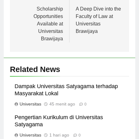
Navigasi
Previous:
Next:
pos
Scholarship
A Deep Dive into the
Opportunities
Faculty of Law at
Available at
Universitas
Universitas
Brawijaya
Brawijaya
Related News
Dampak Universitas Satyagama terhadap
Masyarakat Lokal
Universitas
45 menit ago
0
Pengertian Kurikulum di Universitas
Satyagama