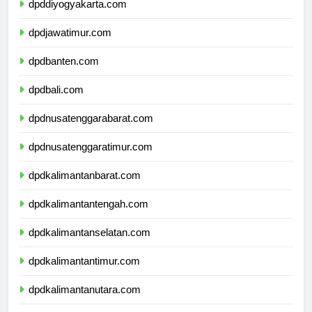
dpddiyogyakarta.com
dpdjawatimur.com
dpdbanten.com
dpdbali.com
dpdnusatenggarabarat.com
dpdnusatenggaratimur.com
dpdkalimantanbarat.com
dpdkalimantantengah.com
dpdkalimantanselatan.com
dpdkalimantantimur.com
dpdkalimantanutara.com