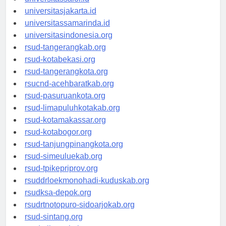
universitassalor.id
universitasjakarta.id
universitassamarinda.id
universitasindonesia.org
rsud-tangerangkab.org
rsud-kotabekasi.org
rsud-tangerangkota.org
rsucnd-acehbaratkab.org
rsud-pasuruankota.org
rsud-limapuluhkotakab.org
rsud-kotamakassar.org
rsud-kotabogor.org
rsud-tanjungpinangkota.org
rsud-simeuluekab.org
rsud-tpikepriprov.org
rsuddrloekmonohadi-kuduskab.org
rsudksa-depok.org
rsudrtnotopuro-sidoarjokab.org
rsud-sintang.org