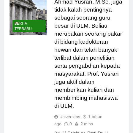
Ahmad Yusran, M.Sc. juga
tidak kalah pentingnya
sebagai seorang guru
BERITA
besar di ULM. Beliau
TERBARU
merupakan seorang pakar
di bidang kedokteran
hewan dan telah banyak
terlibat dalam penelitian
serta pengabdian kepada
masyarakat. Prof. Yusran
juga aktif dalam
memberikan kuliah dan
membimbing mahasiswa
di ULM.
Universitas
1 tahun
ago
0
2 mins