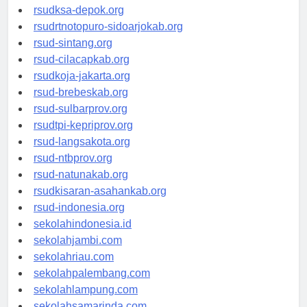
rsuddrloekmonohadi-kuduskab.org
rsudksa-depok.org
rsudrtnotopuro-sidoarjokab.org
rsud-sintang.org
rsud-cilacapkab.org
rsudkoja-jakarta.org
rsud-brebeskab.org
rsud-sulbarprov.org
rsudtpi-kepriprov.org
rsud-langsakota.org
rsud-ntbprov.org
rsud-natunakab.org
rsudkisaran-asahankab.org
rsud-indonesia.org
sekolahindonesia.id
sekolahjambi.com
sekolahriau.com
sekolahpalembang.com
sekolahlampung.com