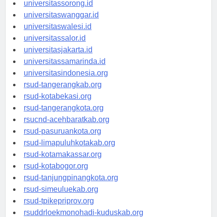
universitasmanokwari.id
universitassorong.id
universitaswanggar.id
universitaswalesi.id
universitassalor.id
universitasjakarta.id
universitassamarinda.id
universitasindonesia.org
rsud-tangerangkab.org
rsud-kotabekasi.org
rsud-tangerangkota.org
rsucnd-acehbaratkab.org
rsud-pasuruankota.org
rsud-limapuluhkotakab.org
rsud-kotamakassar.org
rsud-kotabogor.org
rsud-tanjungpinangkota.org
rsud-simeuluekab.org
rsud-tpikepriprov.org