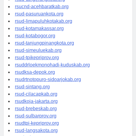
rsud-tangerangkota.org
rsucnd-acehbaratkab.org
rsud-pasuruankota.org
rsud-limapuluhkotakab.org
rsud-kotamakassar.org
rsud-kotabogor.org
rsud-tanjungpinangkota.org
rsud-simeuluekab.org
rsud-tpikepriprov.org
rsuddrloekmonohadi-kuduskab.org
rsudksa-depok.org
rsudrtnotopuro-sidoarjokab.org
rsud-sintang.org
rsud-cilacapkab.org
rsudkoja-jakarta.org
rsud-brebeskab.org
rsud-sulbarprov.org
rsudtpi-kepriprov.org
rsud-langsakota.org