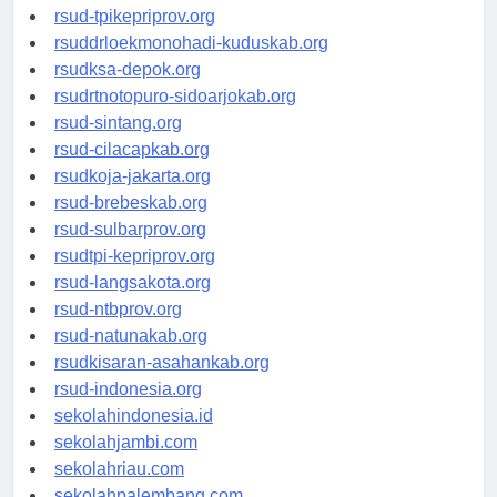
rsud-simeuluekab.org
rsud-tpikepriprov.org
rsuddrloekmonohadi-kuduskab.org
rsudksa-depok.org
rsudrtnotopuro-sidoarjokab.org
rsud-sintang.org
rsud-cilacapkab.org
rsudkoja-jakarta.org
rsud-brebeskab.org
rsud-sulbarprov.org
rsudtpi-kepriprov.org
rsud-langsakota.org
rsud-ntbprov.org
rsud-natunakab.org
rsudkisaran-asahankab.org
rsud-indonesia.org
sekolahindonesia.id
sekolahjambi.com
sekolahriau.com