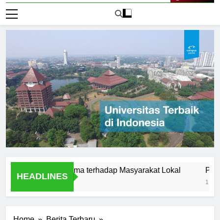
Live Now
sitas Satyagama terhadap Masyarakat Lokal
Pengertian
HEADLINES
1 Hari Ago