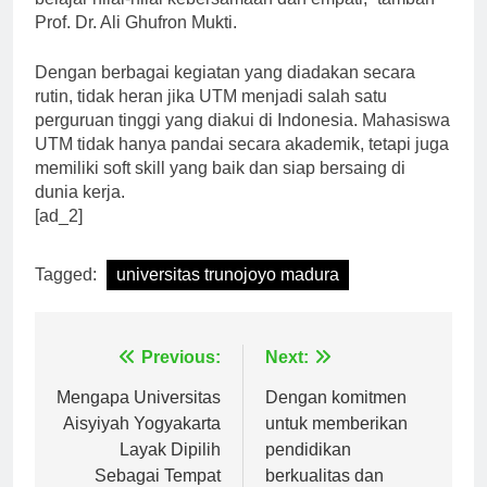
belajar nilai-nilai kebersamaan dan empati,” tambah
Prof. Dr. Ali Ghufron Mukti.
Dengan berbagai kegiatan yang diadakan secara
rutin, tidak heran jika UTM menjadi salah satu
perguruan tinggi yang diakui di Indonesia. Mahasiswa
UTM tidak hanya pandai secara akademik, tetapi juga
memiliki soft skill yang baik dan siap bersaing di
dunia kerja.
[ad_2]
Tagged:
universitas trunojoyo madura
Navigasi
Previous:
Next:
pos
Mengapa Universitas
Dengan komitmen
Aisyiyah Yogyakarta
untuk memberikan
Layak Dipilih
pendidikan