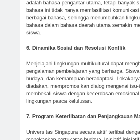
adalah bahasa pengantar utama, tetapi banyak s
bahasa ini tidak hanya memfasilitasi komunikasi
berbagai bahasa, sehingga menumbuhkan lingk
bahasa dalam bahasa daerah utama semakin me
siswa.
6. Dinamika Sosial dan Resolusi Konflik
Menjelajahi lingkungan multikultural dapat meng
pengalaman pembelajaran yang berharga. Siswa m
budaya, dan kemampuan beradaptasi. Lokakarya d
diadakan, mempromosikan dialog mengenai isu-isu
membekali siswa dengan kecerdasan emosional
lingkungan pasca kelulusan.
7. Program Keterlibatan dan Penjangkauan M
Universitas Singapura secara aktif terlibat de
menekankan pertukaran budaya. Inisiatif-inisiat