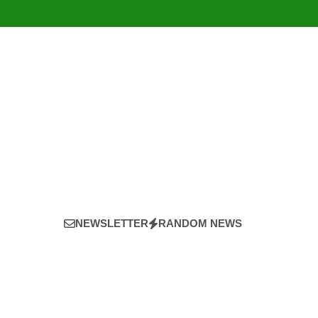
NEWSLETTER
RANDOM NEWS