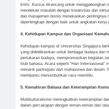
kritis. Kursus dirancang untuk menggabungkan s
mendekati masalah dengan kreativitas dan inklus
dan manajemen bisnis menekankan pentingnya 
diperlengkapi dengan baik untuk angkatan kerja gl
4. Kehidupan Kampus dan Organisasi Kemah
Kehidupan kampus di Universitas Singapura be
yang didedikasikan untuk berbagai budaya dan mi
pertukaran budaya, mempromosikan kegiatan seper
klub bahasa. Acara seperti “Hari Internasional”
menarik partisipasi dari mahasiswa dan dosen. 
membantu menumbuhkan rasa memiliki.
5. Kemahiran Bahasa dan Keterampilan Komu
Multikulturalisme meningkatkan keterampilan ber
dalam percakapan dengan teman-teman dari lata