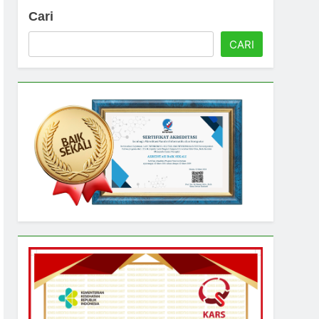
Cari
CARI