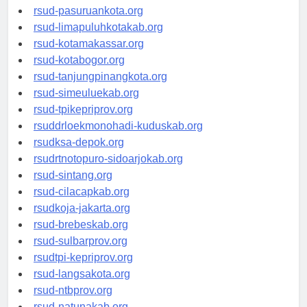
rsucnd-acehbaratkab.org
rsud-pasuruankota.org
rsud-limapuluhkotakab.org
rsud-kotamakassar.org
rsud-kotabogor.org
rsud-tanjungpinangkota.org
rsud-simeuluekab.org
rsud-tpikepriprov.org
rsuddrloekmonohadi-kuduskab.org
rsudksa-depok.org
rsudrtnotopuro-sidoarjokab.org
rsud-sintang.org
rsud-cilacapkab.org
rsudkoja-jakarta.org
rsud-brebeskab.org
rsud-sulbarprov.org
rsudtpi-kepriprov.org
rsud-langsakota.org
rsud-ntbprov.org