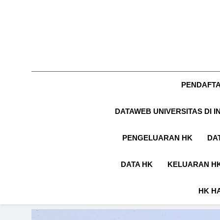
PENDAFT
DATAWEB UNIVERSITAS DI I
PENGELUARAN HK
DA
DATA HK
KELUARAN H
HK HA