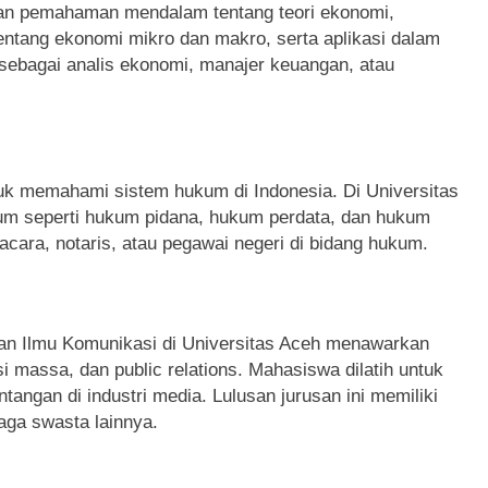
an pemahaman mendalam tentang teori ekonomi,
ntang ekonomi mikro dan makro, serta aplikasi dalam
r sebagai analis ekonomi, manajer keuangan, atau
 memahami sistem hukum di Indonesia. Di Universitas
um seperti hukum pidana, hukum perdata, dan hukum
acara, notaris, atau pegawai negeri di bidang hukum.
n Ilmu Komunikasi di Universitas Aceh menawarkan
i massa, dan public relations. Mahasiswa dilatih untuk
tangan di industri media. Lulusan jurusan ini memiliki
baga swasta lainnya.