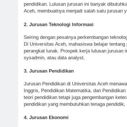
pendidikan. Lulusan jurusan ini banyak dibutuhka
Aceh, membuatnya menjadi salah satu jurusan ya
2.
Jurusan Teknologi Informasi
Seiring dengan pesatnya perkembangan teknologi
Di Universitas Aceh, mahasiswa belajar tentan
perangkat lunak. Prospek kerja lulusan jurusan i
sysadmin, atau data analyst.
3.
Jurusan Pendidikan
Jurusan Pendidikan di Universitas Aceh menawar
Inggris, Pendidikan Matematika, dan Pendidikan
teori pendidikan tetapi juga pengembangan ket
pendidikan yang membutuhkan tenaga pendidik, l
4.
Jurusan Ekonomi