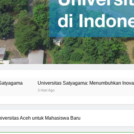
versitas Satyagama: Menumbuhkan Inovasi dan Kreativitas
ri Ago
Universitas Aceh untuk Mahasiswa Baru