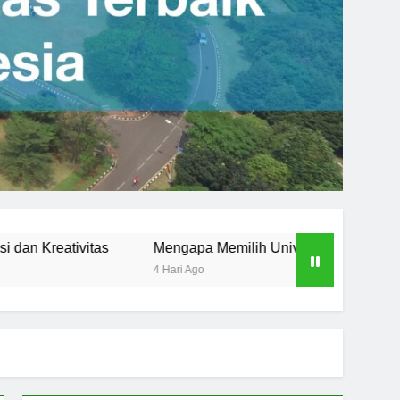
Mengapa Memilih Universitas Satyagama? Alasan Utama P
4 Hari Ago