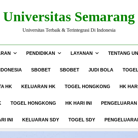
Universitas Semarang
Universitas Terbaik & Terintegrasi Di Indonesia
ARAN
PENDIDIKAN
LAYANAN
TENTANG UN
NDONESIA
SBOBET
SBOBET
JUDI BOLA
TOGE
TA HK
KELUARAN HK
TOGEL HONGKONG
HK HARI
K
TOGEL HONGKONG
HK HARI INI
PENGELUARAN
RI INI
KELUARAN SDY
TOGEL SDY
PENGELUARA