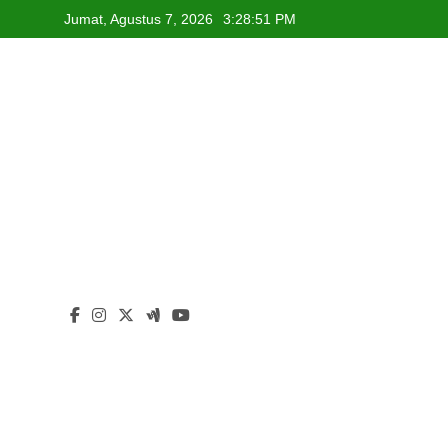
Skip
Jumat, Agustus 7, 2026
3:28:53 PM
to
content