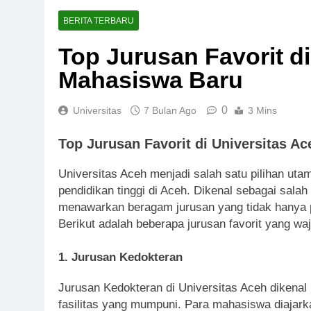
BERITA TERBARU
Top Jurusan Favorit d
Mahasiswa Baru
0
Universitas
7 Bulan Ago
3 Mins
Top Jurusan Favorit di Universitas A
Universitas Aceh menjadi salah satu pilihan ut
pendidikan tinggi di Aceh. Dikenal sebagai salah
menawarkan beragam jurusan yang tidak hanya po
Berikut adalah beberapa jurusan favorit yang wa
1.
Jurusan Kedokteran
Jurusan Kedokteran di Universitas Aceh dikenal 
fasilitas yang mumpuni. Para mahasiswa diajarka