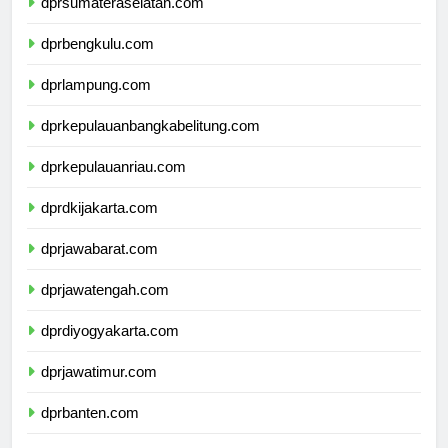
dprsumateraselatan.com
dprbengkulu.com
dprlampung.com
dprkepulauanbangkabelitung.com
dprkepulauanriau.com
dprdkijakarta.com
dprjawabarat.com
dprjawatengah.com
dprdiyogyakarta.com
dprjawatimur.com
dprbanten.com