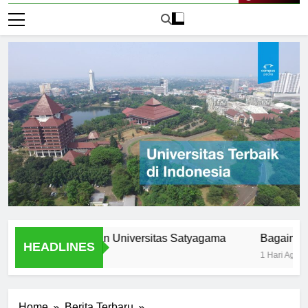
Live Now
lumni: Lulusan Universitas Satyagama
Bagaimana Mempe
HEADLINES
1 Hari Ago