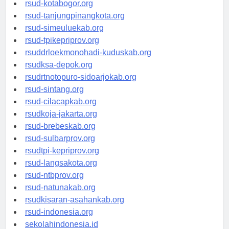
rsud-kotamakassar.org
rsud-kotabogor.org
rsud-tanjungpinangkota.org
rsud-simeuluekab.org
rsud-tpikepriprov.org
rsuddrloekmonohadi-kuduskab.org
rsudksa-depok.org
rsudrtnotopuro-sidoarjokab.org
rsud-sintang.org
rsud-cilacapkab.org
rsudkoja-jakarta.org
rsud-brebeskab.org
rsud-sulbarprov.org
rsudtpi-kepriprov.org
rsud-langsakota.org
rsud-ntbprov.org
rsud-natunakab.org
rsudkisaran-asahankab.org
rsud-indonesia.org