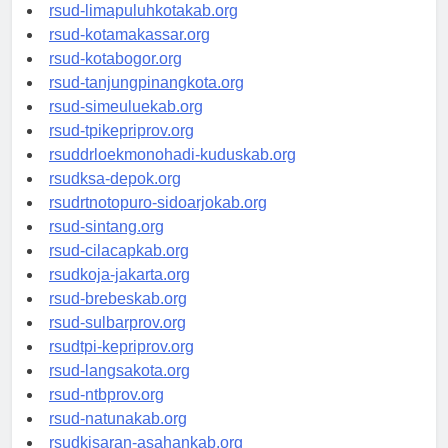
rsud-pasuruankota.org
rsud-limapuluhkotakab.org
rsud-kotamakassar.org
rsud-kotabogor.org
rsud-tanjungpinangkota.org
rsud-simeuluekab.org
rsud-tpikepriprov.org
rsuddrloekmonohadi-kuduskab.org
rsudksa-depok.org
rsudrtnotopuro-sidoarjokab.org
rsud-sintang.org
rsud-cilacapkab.org
rsudkoja-jakarta.org
rsud-brebeskab.org
rsud-sulbarprov.org
rsudtpi-kepriprov.org
rsud-langsakota.org
rsud-ntbprov.org
rsud-natunakab.org