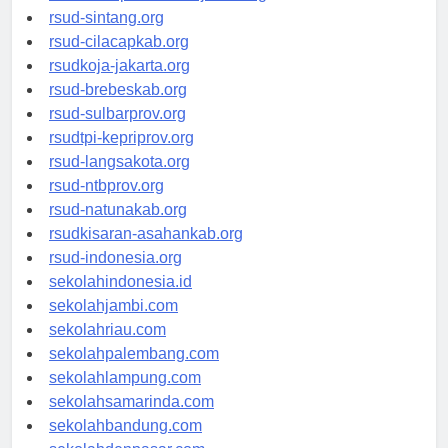
rsudrtnotopuro-sidoarjokab.org
rsud-sintang.org
rsud-cilacapkab.org
rsudkoja-jakarta.org
rsud-brebeskab.org
rsud-sulbarprov.org
rsudtpi-kepriprov.org
rsud-langsakota.org
rsud-ntbprov.org
rsud-natunakab.org
rsudkisaran-asahankab.org
rsud-indonesia.org
sekolahindonesia.id
sekolahjambi.com
sekolahriau.com
sekolahpalembang.com
sekolahlampung.com
sekolahsamarinda.com
sekolahbandung.com