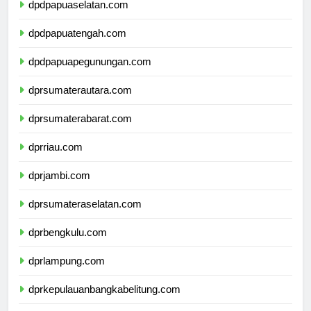
dpdpapuaselatan.com
dpdpapuatengah.com
dpdpapuapegunungan.com
dprsumaterautara.com
dprsumaterabarat.com
dprriau.com
dprjambi.com
dprsumateraselatan.com
dprbengkulu.com
dprlampung.com
dprkepulauanbangkabelitung.com