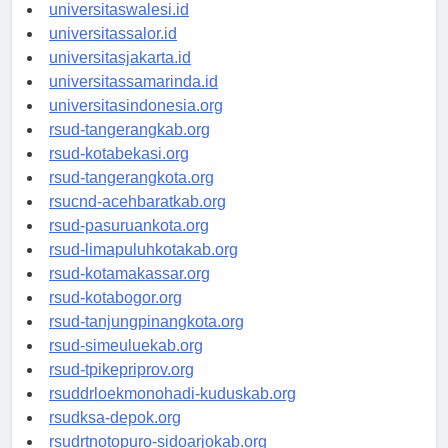
universitaswanggar.id
universitaswalesi.id
universitassalor.id
universitasjakarta.id
universitassamarinda.id
universitasindonesia.org
rsud-tangerangkab.org
rsud-kotabekasi.org
rsud-tangerangkota.org
rsucnd-acehbaratkab.org
rsud-pasuruankota.org
rsud-limapuluhkotakab.org
rsud-kotamakassar.org
rsud-kotabogor.org
rsud-tanjungpinangkota.org
rsud-simeuluekab.org
rsud-tpikepriprov.org
rsuddrloekmonohadi-kuduskab.org
rsudksa-depok.org