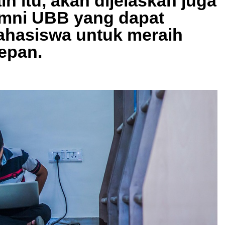
n itu, akan dijelaskan juga
umni UBB yang dapat
ahasiswa untuk meraih
epan.