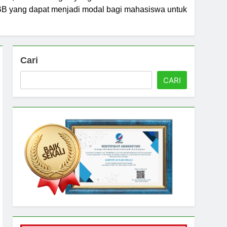
BB yang dapat menjadi modal bagi mahasiswa untuk
Cari
CARI