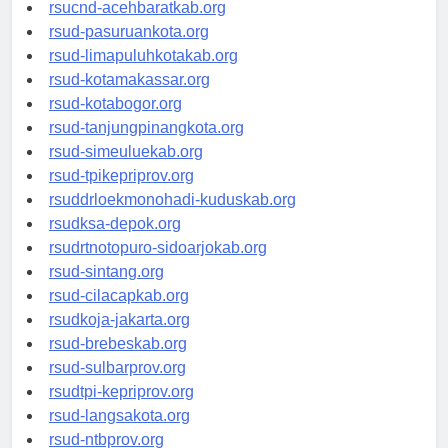
rsud-tangerangkota.org
rsucnd-acehbaratkab.org
rsud-pasuruankota.org
rsud-limapuluhkotakab.org
rsud-kotamakassar.org
rsud-kotabogor.org
rsud-tanjungpinangkota.org
rsud-simeuluekab.org
rsud-tpikepriprov.org
rsuddrloekmonohadi-kuduskab.org
rsudksa-depok.org
rsudrtnotopuro-sidoarjokab.org
rsud-sintang.org
rsud-cilacapkab.org
rsudkoja-jakarta.org
rsud-brebeskab.org
rsud-sulbarprov.org
rsudtpi-kepriprov.org
rsud-langsakota.org