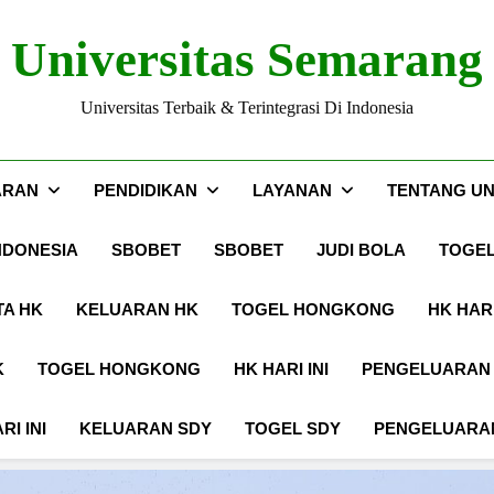
Universitas Semarang
Universitas Terbaik & Terintegrasi Di Indonesia
ARAN
PENDIDIKAN
LAYANAN
TENTANG UN
NDONESIA
SBOBET
SBOBET
JUDI BOLA
TOGE
TA HK
KELUARAN HK
TOGEL HONGKONG
HK HARI
K
TOGEL HONGKONG
HK HARI INI
PENGELUARAN
RI INI
KELUARAN SDY
TOGEL SDY
PENGELUARA