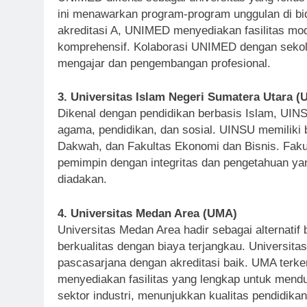
ini menawarkan program-program unggulan di bid
akreditasi A, UNIMED menyediakan fasilitas mo
komprehensif. Kolaborasi UNIMED dengan sekol
mengajar dan pengembangan profesional.
3. Universitas Islam Negeri Sumatera Utara (
Dikenal dengan pendidikan berbasis Islam, UIN
agama, pendidikan, dan sosial. UINSU memiliki b
Dakwah, dan Fakultas Ekonomi dan Bisnis. Fakul
pemimpin dengan integritas dan pengetahuan yan
diadakan.
4. Universitas Medan Area (UMA)
Universitas Medan Area hadir sebagai alternati
berkualitas dengan biaya terjangkau. Universita
pascasarjana dengan akreditasi baik. UMA terken
menyediakan fasilitas yang lengkap untuk mend
sektor industri, menunjukkan kualitas pendidikan