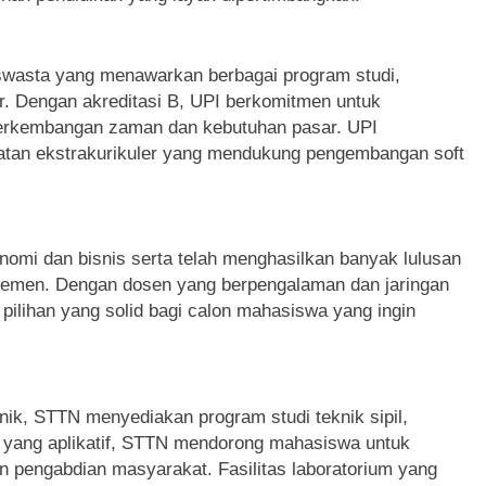
 swasta yang menawarkan berbagai program studi,
. Dengan akreditasi B, UPI berkomitmen untuk
perkembangan zaman dan kebutuhan pasar. UPI
atan ekstrakurikuler yang mendukung pengembangan soft
omi dan bisnis serta telah menghasilkan banyak lulusan
jemen. Dengan dosen yang berpengalaman dan jaringan
i pilihan yang solid bagi calon mahasiswa yang ingin
knik, STTN menyediakan program studi teknik sipil,
um yang aplikatif, STTN mendorong mahasiswa untuk
an pengabdian masyarakat. Fasilitas laboratorium yang