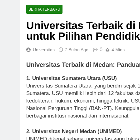
BERITA TERBARU
Universitas Terbaik 
untuk Pilihan Pendidi
0
Universitas
7 Bulan Ago
4 Mins
Universitas Terbaik di Medan: Pandua
1. Universitas Sumatera Utara (USU)
Universitas Sumatera Utara, yang berdiri sejak 
Sumatera. USU memiliki lebih dari 12 fakultas 
kedokteran, hukum, ekonomi, hingga teknik. USU 
Nasional Perguruan Tinggi (BAN-PT). Keunggulan
berbagai institusi nasional dan internasional.
2. Universitas Negeri Medan (UNIMED)
UNIMED dikenal sebagai universitas yang fokus 