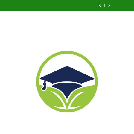
Universitas
Mengapa
Universitas
Satyagama
di
Menumbuhkan
Universitas
Satyagama
di
Satyagama:
Memilih
Satyagama?
terhadap
Universitas
Inovasi
Satyagama?
terhadap
Universitas
Menumbuhkan
Universitas
Alasan
Masyarakat
Satyagama
dan
Alasan
Masyarakat
Satyagama
Inovasi
Satyagama?
Utama
Lokal
Kreativitas
Utama
Lokal
dan
Alasan
Pendaftaran
Pendaftaran
Kreativitas
Utama
Pendaftaran