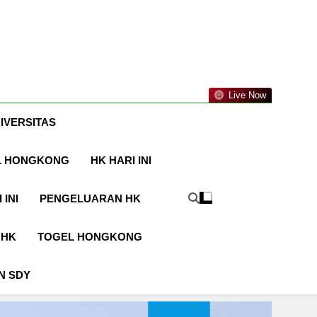
Live Now
IVERSITAS
L HONGKONG
HK HARI INI
 INI
PENGELUARAN HK
 HK
TOGEL HONGKONG
N SDY