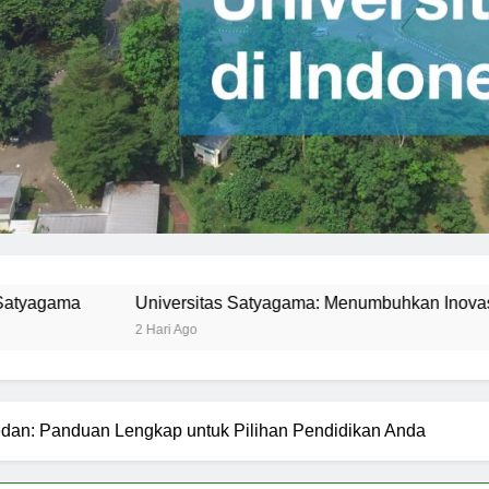
rsitas Satyagama: Menumbuhkan Inovasi dan Kreativitas
Ago
Medan: Panduan Lengkap untuk Pilihan Pendidikan Anda