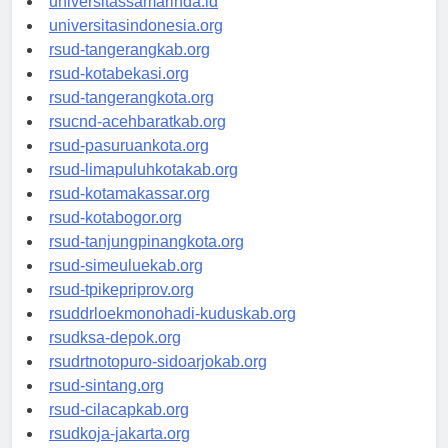
universitassamarinda.id
universitasindonesia.org
rsud-tangerangkab.org
rsud-kotabekasi.org
rsud-tangerangkota.org
rsucnd-acehbaratkab.org
rsud-pasuruankota.org
rsud-limapuluhkotakab.org
rsud-kotamakassar.org
rsud-kotabogor.org
rsud-tanjungpinangkota.org
rsud-simeuluekab.org
rsud-tpikepriprov.org
rsuddrloekmonohadi-kuduskab.org
rsudksa-depok.org
rsudrtnotopuro-sidoarjokab.org
rsud-sintang.org
rsud-cilacapkab.org