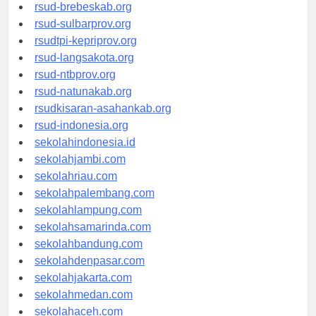
rsudkoja-jakarta.org
rsud-brebeskab.org
rsud-sulbarprov.org
rsudtpi-kepriprov.org
rsud-langsakota.org
rsud-ntbprov.org
rsud-natunakab.org
rsudkisaran-asahankab.org
rsud-indonesia.org
sekolahindonesia.id
sekolahjambi.com
sekolahriau.com
sekolahpalembang.com
sekolahlampung.com
sekolahsamarinda.com
sekolahbandung.com
sekolahdenpasar.com
sekolahjakarta.com
sekolahmedan.com