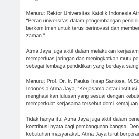
Menurut Rektor Universitas Katolik Indonesia Atm
“Peran universitas dalam pengembangan pendidika
berkomitmen untuk terus berinovasi dan memberi
zaman.”
Atma Jaya juga aktif dalam melakukan kerjasama 
memperluas jaringan dan meningkatkan mutu pend
sebagai lembaga pendidikan yang berdaya saing 
Menurut Prof. Dr. Ir. Paulus Insap Santosa, M.Sc
Indonesia Atma Jaya, “Kerjasama antar institusi 
menghasilkan lulusan yang sesuai dengan kebut
memperkuat kerjasama tersebut demi kemajuan pe
Tidak hanya itu, Atma Jaya juga aktif dalam pe
kontribusi nyata bagi pembangunan bangsa. Den
kebutuhan masyarakat, Atma Jaya turut berpera