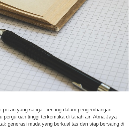
iki peran yang sangat penting dalam pengembangan
tu perguruan tinggi terkemuka di tanah air, Atma Jaya
tak generasi muda yang berkualitas dan siap bersaing di