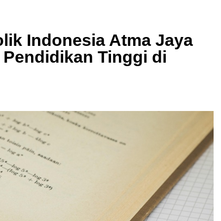
olik Indonesia Atma Jaya
endidikan Tinggi di