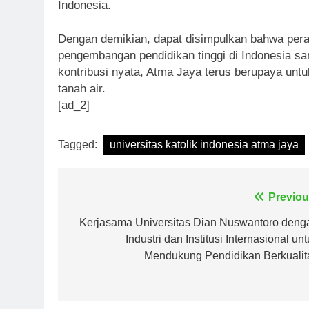
Indonesia.
Dengan demikian, dapat disimpulkan bahwa pera
pengembangan pendidikan tinggi di Indonesia sa
kontribusi nyata, Atma Jaya terus berupaya unt
tanah air.
[ad_2]
Tagged:
universitas katolik indonesia atma jaya
Navigasi
Previou
pos
Kerjasama Universitas Dian Nuswantoro deng
Industri dan Institusi Internasional un
Mendukung Pendidikan Berkualit