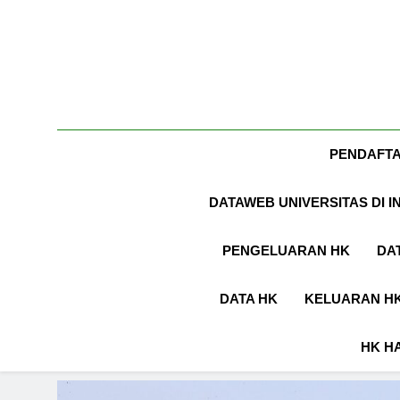
PENDAFT
DATAWEB UNIVERSITAS DI I
PENGELUARAN HK
DA
DATA HK
KELUARAN H
HK HA