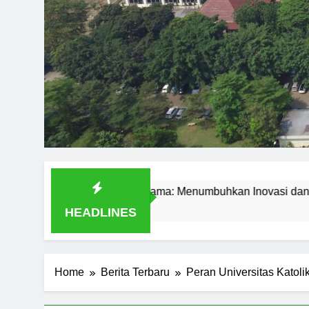
atyagama: Menumbuhkan Inovasi dan Kreativitas
Mengapa
3 Hari Ago
HEADLINES
Home
Berita Terbaru
Peran Universitas Katol