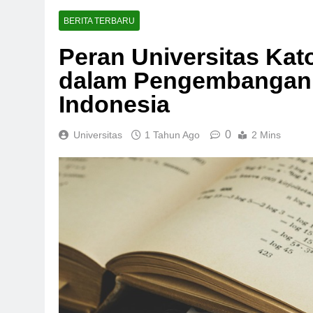
BERITA TERBARU
Peran Universitas Kat
dalam Pengembangan P
Indonesia
0
Universitas
1 Tahun Ago
2 Mins