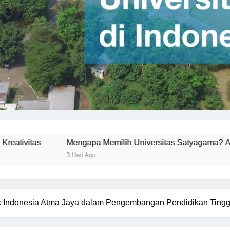
 Memilih Universitas Satyagama? Alasan Utama Pendaftaran
ik Indonesia Atma Jaya dalam Pengembangan Pendidikan Tinggi