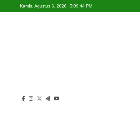
Skip
Kamis, Agustus 6, 2026
5:09:46 PM
to
content