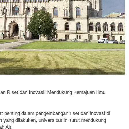
an Riset dan Inovasi: Mendukung Kemajuan Ilmu
t penting dalam pengembangan riset dan inovasi di
n yang dilakukan, universitas ini turut mendukung
h Air.