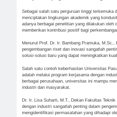
Sebagai salah satu perguruan tinggi terkemuka d
menciptakan lingkungan akademik yang kondusif b
adanya berbagai penelitian yang dilakukan oleh 
memberikan kontribusi positif bagi perkembangan
Menurut Prof. Dr. Ir. Bambang Pramuka, M.Sc., 
pengembangan riset dan inovasi sangatlah pentin
solusi-solusi baru yang dapat meningkatkan ku
Salah satu contoh keberhasilan Universitas Pa
adalah melalui program kerjasama dengan indus
berbagai perusahaan, universitas ini mampu me
industri dan masyarakat.
Dr. Ir. Lisa Suharti, M.T., Dekan Fakultas Tek
dengan industri sangatlah penting dalam pengemb
mengidentifikasi permasalahan yang dihadapi oleh