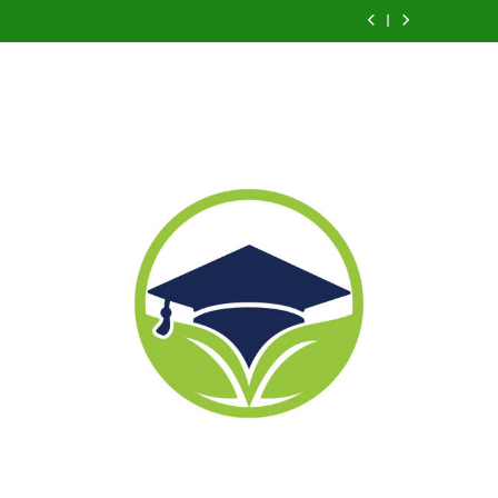
Universitas
Mengapa
Universitas
Satyagama
di
Menumbuhkan
Universitas
Satyagama
di
Satyagama:
Memilih
Satyagama?
terhadap
Universitas
Inovasi
Satyagama?
terhadap
Universitas
Menumbuhkan
Universitas
Alasan
Masyarakat
Satyagama
dan
Alasan
Masyarakat
Satyagama
Inovasi
Satyagama?
Utama
Lokal
Kreativitas
Utama
Lokal
dan
Alasan
Pendaftaran
Pendaftaran
Kreativitas
Utama
Pendaftaran