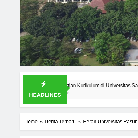
ngertian Kurikulum di Universitas Satyagama
Universita
ari Ago
2 Hari Ago
HEADLINES
Home
Berita Terbaru
Peran Universitas Pasu