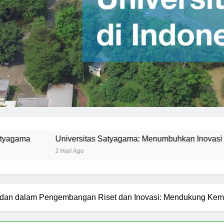
s Satyagama: Menumbuhkan Inovasi dan Kreativitas
Men
3 Har
ndan dalam Pengembangan Riset dan Inovasi: Mendukung Kema