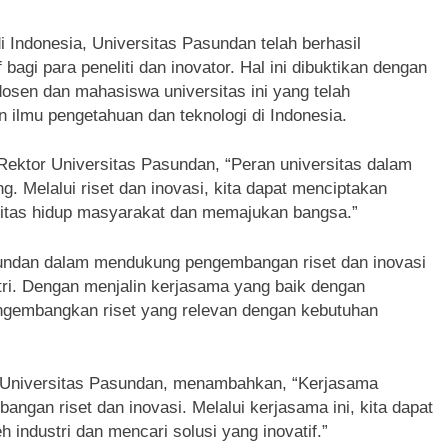
i Indonesia, Universitas Pasundan telah berhasil
agi para peneliti dan inovator. Hal ini dibuktikan dengan
dosen dan mahasiswa universitas ini yang telah
 ilmu pengetahuan dan teknologi di Indonesia.
Rektor Universitas Pasundan, “Peran universitas dalam
g. Melalui riset dan inovasi, kita dapat menciptakan
alitas hidup masyarakat dan memajukan bangsa.”
sundan dalam mendukung pengembangan riset dan inovasi
tri. Dengan menjalin kerjasama yang baik dengan
ngembangkan riset yang relevan dengan kebutuhan
nik Universitas Pasundan, menambahkan, “Kerjasama
angan riset dan inovasi. Melalui kerjasama ini, kita dapat
 industri dan mencari solusi yang inovatif.”