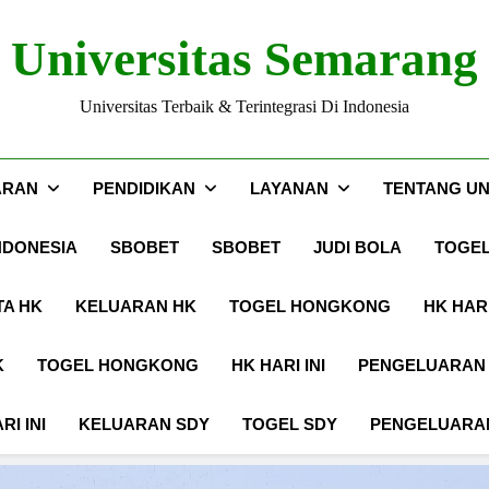
Universitas Semarang
Universitas Terbaik & Terintegrasi Di Indonesia
ARAN
PENDIDIKAN
LAYANAN
TENTANG UN
NDONESIA
SBOBET
SBOBET
JUDI BOLA
TOGE
TA HK
KELUARAN HK
TOGEL HONGKONG
HK HARI
K
TOGEL HONGKONG
HK HARI INI
PENGELUARAN
RI INI
KELUARAN SDY
TOGEL SDY
PENGELUARA