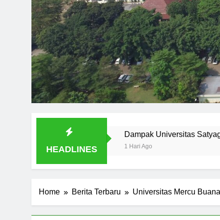
ama
Dampak Universitas Satyagama terhadap Masyarakat
1 Hari Ago
HEADLINES
Home
Berita Terbaru
Universitas Mercu Buan