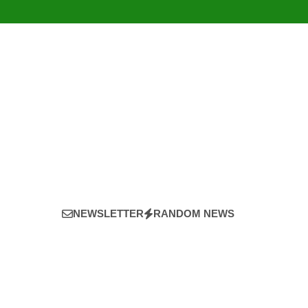
NEWSLETTER
RANDOM NEWS