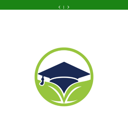
Universitas
Bagaimana
Dampak
Pengertian
Universitas
Bagaimana
Dampak
Satyagama:
Mempersiapkan
Universitas
Kurikulum
Satyagama:
Mempersiapkan
Universitas
Pengertian
Universitas
Menumbuhkan
Perjalanan
Satyagama
di
Menumbuhkan
Perjalanan
Satyagama
Kurikulum
Satyagama:
Inovasi
Anda
terhadap
Universitas
Inovasi
Anda
terhadap
di
Menumbuhkan
dan
di
Masyarakat
Satyagama
dan
di
Masyarakat
Universitas
Inovasi
Kreativitas
Universitas
Lokal
Kreativitas
Universitas
Lokal
Satyagama
dan
Satyagama
Satyagama
Kreativitas