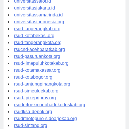
universitassalor.id
universitasjakarta.id
universitassamarinda.id
universitasindonesia.org
rsud-tangerangkab.org
rsud-kotabekasi.org
rsud-tangerangkota.org
rsucnd-acehbaratkab.org
rsud-pasuruankota.org
rsud-limapuluhkotakab.org
rsud-kotamakassar.org
rsud-kotabogor.org
rsud-tanjungpinangkota.org
rsud-simeuluekab.org
rsud-tpikepriprov.org
rsuddrloekmonohadi-kuduskab.org
rsudksa-depok.org
rsudrtnotopuro-sidoarjokab.org