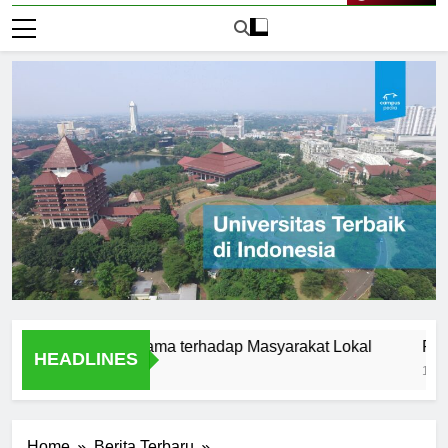
Live Now
sitas Satyagama terhadap Masyarakat Lokal
Pengertian
HEADLINES
1 Hari Ago