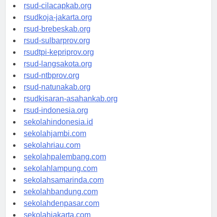
rsud-sintang.org
rsud-cilacapkab.org
rsudkoja-jakarta.org
rsud-brebeskab.org
rsud-sulbarprov.org
rsudtpi-kepriprov.org
rsud-langsakota.org
rsud-ntbprov.org
rsud-natunakab.org
rsudkisaran-asahankab.org
rsud-indonesia.org
sekolahindonesia.id
sekolahjambi.com
sekolahriau.com
sekolahpalembang.com
sekolahlampung.com
sekolahsamarinda.com
sekolahbandung.com
sekolahdenpasar.com